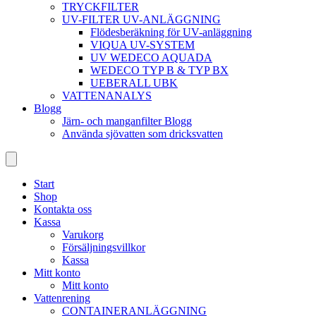
TRYCKFILTER
UV-FILTER UV-ANLÄGGNING
Flödesberäkning för UV-anläggning
VIQUA UV-SYSTEM
UV WEDECO AQUADA
WEDECO TYP B & TYP BX
UEBERALL UBK
VATTENANALYS
Blogg
Järn- och manganfilter Blogg
Använda sjövatten som dricksvatten
Start
Shop
Kontakta oss
Kassa
Varukorg
Försäljningsvillkor
Kassa
Mitt konto
Mitt konto
Vattenrening
CONTAINERANLÄGGNING