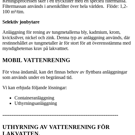
Reningsprocessen sker i ett tryckfilter med en speciell filtermassa.
Filtermassan används i arsenikfilter över hela världen. Flöde: 1,2-
100 m³/tim.
Selektiv jonbytare
Anläggning för rening av tungmetallerna bly, kadmium, krom,
kvicksilver, nickel och zink. Denna typ av anläggning används, där
restinnehållet av tungmetaller är för stort för att överensstämma med
myndigheternas krav på lakvattnet.
MOBIL VATTENRENING
För vissa ändamål, kan det finnas behov av flyttbara anläggningar
som används under en begränsad tid.
Vi kan erbjuda följande lösningar:
Containeranläggning
Uthyrningsanläggning
----------------------------------------------------------------
UTHYRNING AV VATTENRENING FÖR
LAKVATTEN.