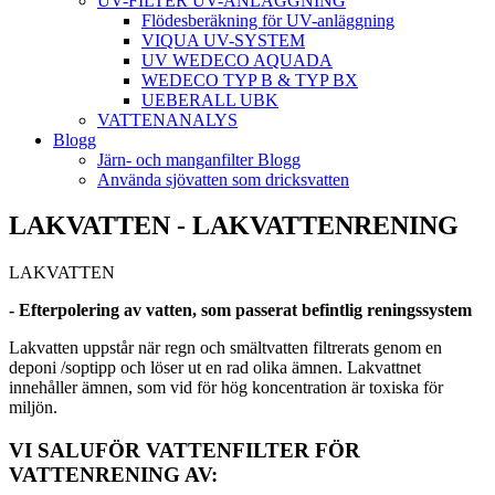
UV-FILTER UV-ANLÄGGNING
Flödesberäkning för UV-anläggning
VIQUA UV-SYSTEM
UV WEDECO AQUADA
WEDECO TYP B & TYP BX
UEBERALL UBK
VATTENANALYS
Blogg
Järn- och manganfilter Blogg
Använda sjövatten som dricksvatten
LAKVATTEN - LAKVATTENRENING
LAKVATTEN
- Efterpolering av vatten, som passerat befintlig reningssystem
Lakvatten uppstår när regn och smältvatten filtrerats genom en
deponi /soptipp och löser ut en rad olika ämnen. Lakvattnet
innehåller ämnen, som vid för hög koncentration är toxiska för
miljön.
VI SALUFÖR VATTENFILTER FÖR
VATTENRENING AV: