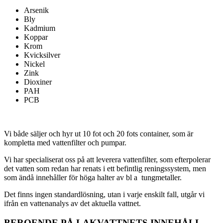
Arsenik
Bly
Kadmium
Koppar
Krom
Kvicksilver
Nickel
Zink
Dioxiner
PAH
PCB
Vi både säljer och hyr ut 10 fot och 20 fots container, som är
kompletta med vattenfilter och pumpar.
Vi har specialiserat oss på att leverera vattenfilter, som efterpolerar
det vatten som redan har renats i ett befintlig reningssystem, men
som ändå innehåller för höga halter av bl a tungmetaller.
Det finns ingen standardlösning, utan i varje enskilt fall, utgår vi
ifrån en vattenanalys av det aktuella vattnet.
BEROENDE PÅ LAKVATTNETS INNEHÅLL,