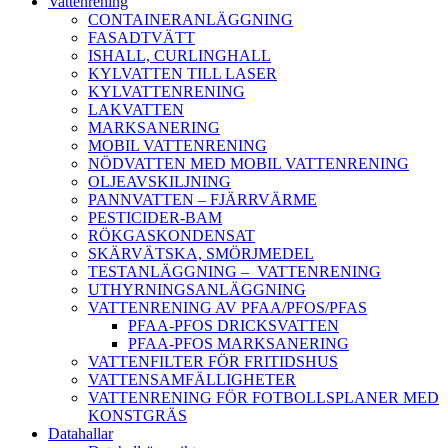
Vattenrening
CONTAINERANLÄGGNING
FASADTVÄTT
ISHALL, CURLINGHALL
KYLVATTEN TILL LASER
KYLVATTENRENING
LAKVATTEN
MARKSANERING
MOBIL VATTENRENING
NÖDVATTEN MED MOBIL VATTENRENING
OLJEAVSKILJNING
PANNVATTEN – FJÄRRVÄRME
PESTICIDER-BAM
RÖKGASKONDENSAT
SKÄRVÄTSKA, SMÖRJMEDEL
TESTANLÄGGNING – VATTENRENING
UTHYRNINGSANLÄGGNING
VATTENRENING AV PFAA/PFOS/PFAS
PFAA-PFOS DRICKSVATTEN
PFAA-PFOS MARKSANERING
VATTENFILTER FÖR FRITIDSHUS
VATTENSAMFÄLLIGHETER
VATTENRENING FÖR FOTBOLLSPLANER MED
KONSTGRÄS
Datahallar