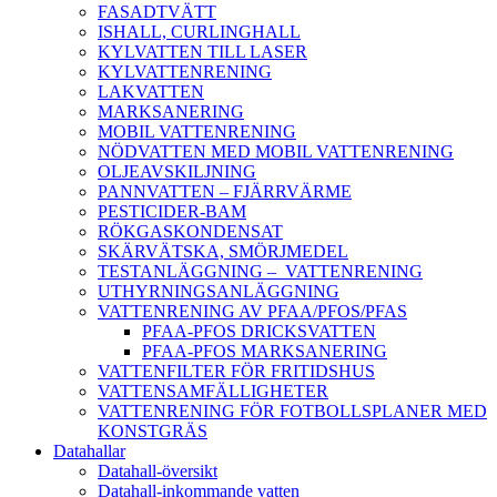
FASADTVÄTT
ISHALL, CURLINGHALL
KYLVATTEN TILL LASER
KYLVATTENRENING
LAKVATTEN
MARKSANERING
MOBIL VATTENRENING
NÖDVATTEN MED MOBIL VATTENRENING
OLJEAVSKILJNING
PANNVATTEN – FJÄRRVÄRME
PESTICIDER-BAM
RÖKGASKONDENSAT
SKÄRVÄTSKA, SMÖRJMEDEL
TESTANLÄGGNING – VATTENRENING
UTHYRNINGSANLÄGGNING
VATTENRENING AV PFAA/PFOS/PFAS
PFAA-PFOS DRICKSVATTEN
PFAA-PFOS MARKSANERING
VATTENFILTER FÖR FRITIDSHUS
VATTENSAMFÄLLIGHETER
VATTENRENING FÖR FOTBOLLSPLANER MED
KONSTGRÄS
Datahallar
Datahall-översikt
Datahall-inkommande vatten