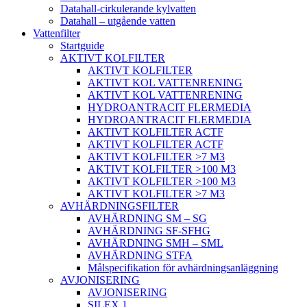
Datahall-cirkulerande kylvatten
Datahall – utgående vatten
Vattenfilter
Startguide
AKTIVT KOLFILTER
AKTIVT KOLFILTER
AKTIVT KOL VATTENRENING
AKTIVT KOL VATTENRENING
HYDROANTRACIT FLERMEDIA
HYDROANTRACIT FLERMEDIA
AKTIVT KOLFILTER ACTF
AKTIVT KOLFILTER ACTF
AKTIVT KOLFILTER >7 M3
AKTIVT KOLFILTER >100 M3
AKTIVT KOLFILTER >100 M3
AKTIVT KOLFILTER >7 M3
AVHÄRDNINGSFILTER
AVHÄRDNING SM – SG
AVHÄRDNING SF-SFHG
AVHÄRDNING SMH – SML
AVHÄRDNING STFA
Målspecifikation för avhärdningsanläggning
AVJONISERING
AVJONISERING
SILEX 1