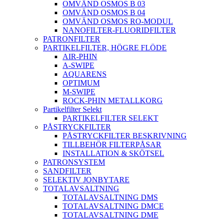
OMVÄND OSMOS B 03
OMVÄND OSMOS B 04
OMVÄND OSMOS RO-MODUL
NANOFILTER-FLUORIDFILTER
PATRONFILTER
PARTIKELFILTER, HÖGRE FLÖDE
AIR-PHIN
A-SWIPE
AQUARENS
OPTIMUM
M-SWIPE
ROCK-PHIN METALLKORG
Partikelfilter Selekt
PARTIKELFILTER SELEKT
PÅSTRYCKFILTER
PÅSTRYCKFILTER BESKRIVNING
TILLBEHÖR FILTERPÅSAR
INSTALLATION & SKÖTSEL
PATRONSYSTEM
SANDFILTER
SELEKTIV JONBYTARE
TOTALAVSALTNING
TOTALAVSALTNING DMS
TOTALAVSALTNING DMCE
TOTALAVSALTNING DME