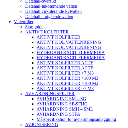
Datahall-översikt
Datahall-inkommande vatten
Datahall-cirkulerande kylvatten
Datahall – utgående vatten
Vattenfilter
Startguide
AKTIVT KOLFILTER
AKTIVT KOLFILTER
AKTIVT KOL VATTENRENING
AKTIVT KOL VATTENRENING
HYDROANTRACIT FLERMEDIA
HYDROANTRACIT FLERMEDIA
AKTIVT KOLFILTER ACTF
AKTIVT KOLFILTER ACTF
AKTIVT KOLFILTER >7 M3
AKTIVT KOLFILTER >100 M3
AKTIVT KOLFILTER >100 M3
AKTIVT KOLFILTER >7 M3
AVHÄRDNINGSFILTER
AVHÄRDNING SM – SG
AVHÄRDNING SF-SFHG
AVHÄRDNING SMH – SML
AVHÄRDNING STFA
Målspecifikation för avhärdningsanläggning
AVJONISERING