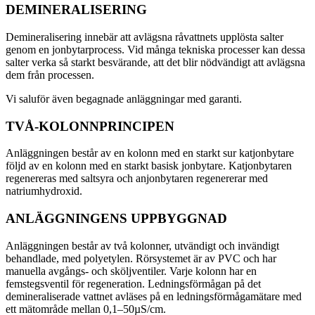
DEMINERALISERING
Demineralisering innebär att avlägsna råvattnets upplösta salter
genom en jonbytarprocess. Vid många tekniska processer kan dessa
salter verka så starkt besvärande, att det blir nödvändigt att avlägsna
dem från processen.
Vi saluför även begagnade anläggningar med garanti.
TVÅ-KOLONNPRINCIPEN
Anläggningen består av en kolonn med en starkt sur katjonbytare
följd av en kolonn med en starkt basisk jonbytare. Katjonbytaren
regenereras med saltsyra och anjonbytaren regenererar med
natriumhydroxid.
ANLÄGGNINGENS UPPBYGGNAD
Anläggningen består av två kolonner, utvändigt och invändigt
behandlade, med polyetylen. Rörsystemet är av PVC och har
manuella avgångs- och sköljventiler. Varje kolonn har en
femstegsventil för regeneration. Ledningsförmågan på det
demineraliserade vattnet avläses på en ledningsförmågamätare med
ett mätområde mellan 0,1–50µS/cm.