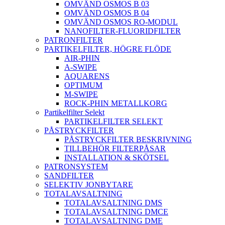
OMVÄND OSMOS B 03
OMVÄND OSMOS B 04
OMVÄND OSMOS RO-MODUL
NANOFILTER-FLUORIDFILTER
PATRONFILTER
PARTIKELFILTER, HÖGRE FLÖDE
AIR-PHIN
A-SWIPE
AQUARENS
OPTIMUM
M-SWIPE
ROCK-PHIN METALLKORG
Partikelfilter Selekt
PARTIKELFILTER SELEKT
PÅSTRYCKFILTER
PÅSTRYCKFILTER BESKRIVNING
TILLBEHÖR FILTERPÅSAR
INSTALLATION & SKÖTSEL
PATRONSYSTEM
SANDFILTER
SELEKTIV JONBYTARE
TOTALAVSALTNING
TOTALAVSALTNING DMS
TOTALAVSALTNING DMCE
TOTALAVSALTNING DME