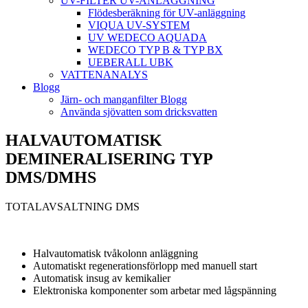
UV-FILTER UV-ANLÄGGNING
Flödesberäkning för UV-anläggning
VIQUA UV-SYSTEM
UV WEDECO AQUADA
WEDECO TYP B & TYP BX
UEBERALL UBK
VATTENANALYS
Blogg
Järn- och manganfilter Blogg
Använda sjövatten som dricksvatten
HALVAUTOMATISK
DEMINERALISERING TYP
DMS/DMHS
TOTALAVSALTNING DMS
Halvautomatisk tvåkolonn anläggning
Automatiskt regenerationsförlopp med manuell start
Automatisk insug av kemikalier
Elektroniska komponenter som arbetar med lågspänning