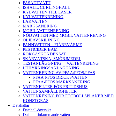
FASADTVÄTT
ISHALL, CURLINGHALL
KYLVATTEN TILL LASER
KYLVATTENRENING
LAKVATTEN
MARKSANERING
MOBIL VATTENRENING
NÖDVATTEN MED MOBIL VATTENRENING
OLJEAVSKILJNING
PANNVATTEN – FJÄRRVÄRME
PESTICIDER-BAM
RÖKGASKONDENSAT
SKÄRVÄTSKA, SMÖRJMEDEL
TESTANLÄGGNING – VATTENRENING
UTHYRNINGSANLÄGGNING
VATTENRENING AV PFAA/PFOS/PFAS
PFAA-PFOS DRICKSVATTEN
PFAA-PFOS MARKSANERING
VATTENFILTER FÖR FRITIDSHUS
VATTENSAMFÄLLIGHETER
VATTENRENING FÖR FOTBOLLSPLANER MED
KONSTGRÄS
Datahallar
Datahall-översikt
Datahall-inkommande vatten