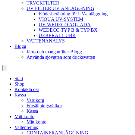
TRYCKFILTER
UV-FILTER UV-ANLÄGGNING
Flödesberäkning för UV-anläggning
VIQUA UV-SYSTEM
UV WEDECO AQUADA
WEDECO TYP B & TYP BX
UEBERALL UBK
VATTENANALYS
Blogg
Järn- och manganfilter Blogg
Använda sjövatten som dricksvatten
Start
Shop
Kontakta oss
Kassa
Varukorg
Försäljningsvillkor
Kassa
Mitt konto
Mitt konto
Vattenrening
CONTAINERANLÄGGNING