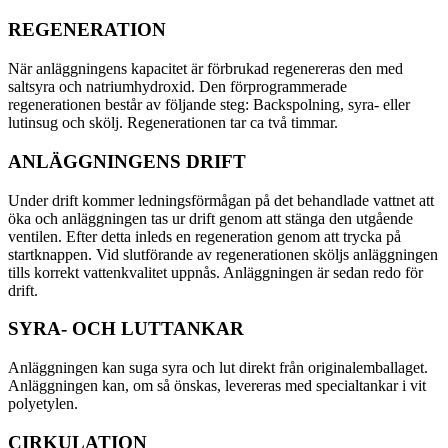
REGENERATION
När anläggningens kapacitet är förbrukad regenereras den med
saltsyra och natriumhydroxid. Den förprogrammerade
regenerationen består av följande steg: Backspolning, syra- eller
lutinsug och skölj. Regenerationen tar ca två timmar.
ANLÄGGNINGENS DRIFT
Under drift kommer ledningsförmågan på det behandlade vattnet att
öka och anläggningen tas ur drift genom att stänga den utgående
ventilen. Efter detta inleds en regeneration genom att trycka på
startknappen. Vid slutförande av regenerationen sköljs anläggningen
tills korrekt vattenkvalitet uppnås. Anläggningen är sedan redo för
drift.
SYRA- OCH LUTTANKAR
Anläggningen kan suga syra och lut direkt från originalemballaget.
Anläggningen kan, om så önskas, levereras med specialtankar i vit
polyetylen.
CIRKULATION