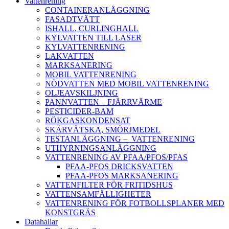
Vattenrening
CONTAINERANLÄGGNING
FASADTVÄTT
ISHALL, CURLINGHALL
KYLVATTEN TILL LASER
KYLVATTENRENING
LAKVATTEN
MARKSANERING
MOBIL VATTENRENING
NÖDVATTEN MED MOBIL VATTENRENING
OLJEAVSKILJNING
PANNVATTEN – FJÄRRVÄRME
PESTICIDER-BAM
RÖKGASKONDENSAT
SKÄRVÄTSKA, SMÖRJMEDEL
TESTANLÄGGNING – VATTENRENING
UTHYRNINGSANLÄGGNING
VATTENRENING AV PFAA/PFOS/PFAS
PFAA-PFOS DRICKSVATTEN
PFAA-PFOS MARKSANERING
VATTENFILTER FÖR FRITIDSHUS
VATTENSAMFÄLLIGHETER
VATTENRENING FÖR FOTBOLLSPLANER MED
KONSTGRÄS
Datahallar