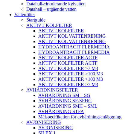
Datahall-cirkulerande kylvatten
Datahall – utgående vatten
Vattenfilter
Startguide
AKTIVT KOLFILTER
AKTIVT KOLFILTER
AKTIVT KOL VATTENRENING
AKTIVT KOL VATTENRENING
HYDROANTRACIT FLERMEDIA
HYDROANTRACIT FLERMEDIA
AKTIVT KOLFILTER ACTF
AKTIVT KOLFILTER ACTF
AKTIVT KOLFILTER >7 M3
AKTIVT KOLFILTER >100 M3
AKTIVT KOLFILTER >100 M3
AKTIVT KOLFILTER >7 M3
AVHÄRDNINGSFILTER
AVHÄRDNING SM – SG
AVHÄRDNING SF-SFHG
AVHÄRDNING SMH – SML
AVHÄRDNING STFA
Målspecifikation för avhärdningsanläggning
AVJONISERING
AVJONISERING
SILEX 1