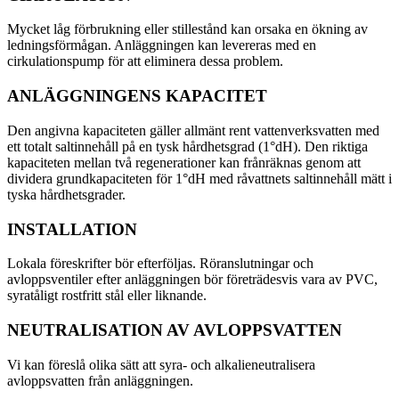
Mycket låg förbrukning eller stillestånd kan orsaka en ökning av
ledningsförmågan. Anläggningen kan levereras med en
cirkulationspump för att eliminera dessa problem.
ANLÄGGNINGENS KAPACITET
Den angivna kapaciteten gäller allmänt rent vattenverksvatten med
ett totalt saltinnehåll på en tysk hårdhetsgrad (1°dH). Den riktiga
kapaciteten mellan två regenerationer kan frånräknas genom att
dividera grundkapaciteten för 1°dH med råvattnets saltinnehåll mätt i
tyska hårdhetsgrader.
INSTALLATION
Lokala föreskrifter bör efterföljas. Röranslutningar och
avloppsventiler efter anläggningen bör företrädesvis vara av PVC,
syratåligt rostfritt stål eller liknande.
NEUTRALISATION AV AVLOPPSVATTEN
Vi kan föreslå olika sätt att syra- och alkalieneutralisera
avloppsvatten från anläggningen.