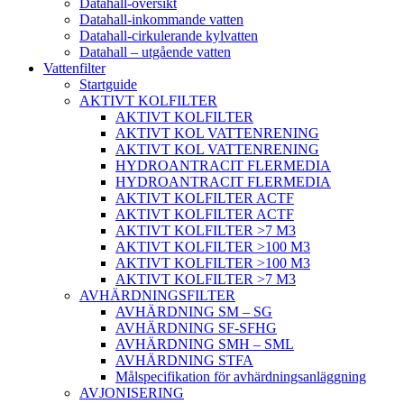
Datahall-översikt
Datahall-inkommande vatten
Datahall-cirkulerande kylvatten
Datahall – utgående vatten
Vattenfilter
Startguide
AKTIVT KOLFILTER
AKTIVT KOLFILTER
AKTIVT KOL VATTENRENING
AKTIVT KOL VATTENRENING
HYDROANTRACIT FLERMEDIA
HYDROANTRACIT FLERMEDIA
AKTIVT KOLFILTER ACTF
AKTIVT KOLFILTER ACTF
AKTIVT KOLFILTER >7 M3
AKTIVT KOLFILTER >100 M3
AKTIVT KOLFILTER >100 M3
AKTIVT KOLFILTER >7 M3
AVHÄRDNINGSFILTER
AVHÄRDNING SM – SG
AVHÄRDNING SF-SFHG
AVHÄRDNING SMH – SML
AVHÄRDNING STFA
Målspecifikation för avhärdningsanläggning
AVJONISERING