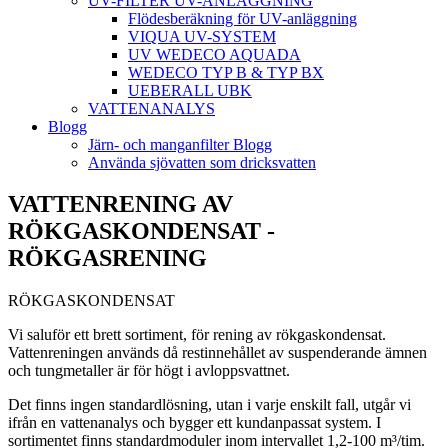
UV-FILTER UV-ANLÄGGNING
Flödesberäkning för UV-anläggning
VIQUA UV-SYSTEM
UV WEDECO AQUADA
WEDECO TYP B & TYP BX
UEBERALL UBK
VATTENANALYS
Blogg
Järn- och manganfilter Blogg
Använda sjövatten som dricksvatten
VATTENRENING AV
RÖKGASKONDENSAT -
RÖKGASRENING
RÖKGASKONDENSAT
Vi saluför ett brett sortiment, för rening av rökgaskondensat.
Vattenreningen används då restinnehållet av suspenderande ämnen
och tungmetaller är för högt i avloppsvattnet.
Det finns ingen standardlösning, utan i varje enskilt fall, utgår vi
ifrån en vattenanalys och bygger ett kundanpassat system. I
sortimentet finns standardmoduler inom intervallet 1,2-100 m³/tim.