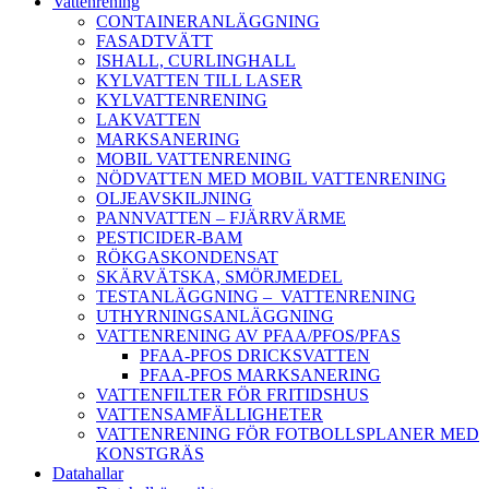
Vattenrening
CONTAINERANLÄGGNING
FASADTVÄTT
ISHALL, CURLINGHALL
KYLVATTEN TILL LASER
KYLVATTENRENING
LAKVATTEN
MARKSANERING
MOBIL VATTENRENING
NÖDVATTEN MED MOBIL VATTENRENING
OLJEAVSKILJNING
PANNVATTEN – FJÄRRVÄRME
PESTICIDER-BAM
RÖKGASKONDENSAT
SKÄRVÄTSKA, SMÖRJMEDEL
TESTANLÄGGNING – VATTENRENING
UTHYRNINGSANLÄGGNING
VATTENRENING AV PFAA/PFOS/PFAS
PFAA-PFOS DRICKSVATTEN
PFAA-PFOS MARKSANERING
VATTENFILTER FÖR FRITIDSHUS
VATTENSAMFÄLLIGHETER
VATTENRENING FÖR FOTBOLLSPLANER MED
KONSTGRÄS
Datahallar