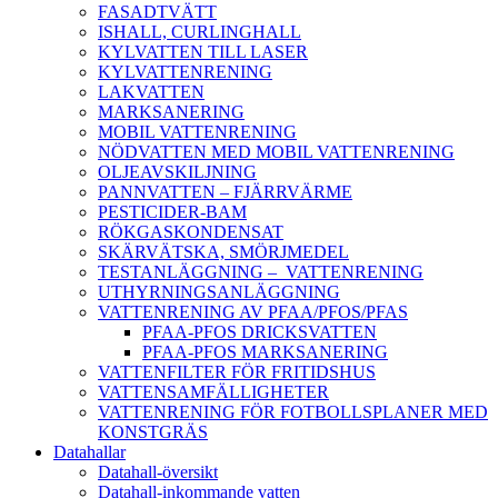
FASADTVÄTT
ISHALL, CURLINGHALL
KYLVATTEN TILL LASER
KYLVATTENRENING
LAKVATTEN
MARKSANERING
MOBIL VATTENRENING
NÖDVATTEN MED MOBIL VATTENRENING
OLJEAVSKILJNING
PANNVATTEN – FJÄRRVÄRME
PESTICIDER-BAM
RÖKGASKONDENSAT
SKÄRVÄTSKA, SMÖRJMEDEL
TESTANLÄGGNING – VATTENRENING
UTHYRNINGSANLÄGGNING
VATTENRENING AV PFAA/PFOS/PFAS
PFAA-PFOS DRICKSVATTEN
PFAA-PFOS MARKSANERING
VATTENFILTER FÖR FRITIDSHUS
VATTENSAMFÄLLIGHETER
VATTENRENING FÖR FOTBOLLSPLANER MED
KONSTGRÄS
Datahallar
Datahall-översikt
Datahall-inkommande vatten