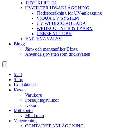
TRYCKFILTER
UV-FILTER UV-ANLÄGGNING
Flödesberäkning för UV-anläggning
VIQUA UV-SYSTEM
UV WEDECO AQUADA
WEDECO TYP B & TYP BX
UEBERALL UBK
VATTENANALYS
Blogg
Järn- och manganfilter Blogg
Använda sjövatten som dricksvatten
Start
Shop
Kontakta oss
Kassa
Varukorg
Försäljningsvillkor
Kassa
Mitt konto
Mitt konto
Vattenrening
CONTAINERANLÄGGNING