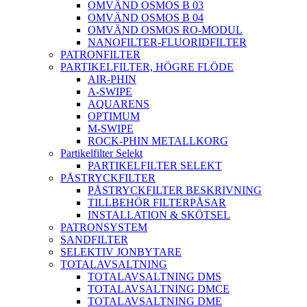
OMVÄND OSMOS B 03
OMVÄND OSMOS B 04
OMVÄND OSMOS RO-MODUL
NANOFILTER-FLUORIDFILTER
PATRONFILTER
PARTIKELFILTER, HÖGRE FLÖDE
AIR-PHIN
A-SWIPE
AQUARENS
OPTIMUM
M-SWIPE
ROCK-PHIN METALLKORG
Partikelfilter Selekt
PARTIKELFILTER SELEKT
PÅSTRYCKFILTER
PÅSTRYCKFILTER BESKRIVNING
TILLBEHÖR FILTERPÅSAR
INSTALLATION & SKÖTSEL
PATRONSYSTEM
SANDFILTER
SELEKTIV JONBYTARE
TOTALAVSALTNING
TOTALAVSALTNING DMS
TOTALAVSALTNING DMCE
TOTALAVSALTNING DME