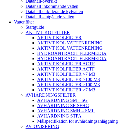
Datahall-översikt
Datahall-inkommande vatten
Datahall-cirkulerande kylvatten
Datahall – utgående vatten
Vattenfilter
Startguide
AKTIVT KOLFILTER
AKTIVT KOLFILTER
AKTIVT KOL VATTENRENING
AKTIVT KOL VATTENRENING
HYDROANTRACIT FLERMEDIA
HYDROANTRACIT FLERMEDIA
AKTIVT KOLFILTER ACTF
AKTIVT KOLFILTER ACTF
AKTIVT KOLFILTER >7 M3
AKTIVT KOLFILTER >100 M3
AKTIVT KOLFILTER >100 M3
AKTIVT KOLFILTER >7 M3
AVHÄRDNINGSFILTER
AVHÄRDNING SM – SG
AVHÄRDNING SF-SFHG
AVHÄRDNING SMH – SML
AVHÄRDNING STFA
Målspecifikation för avhärdningsanläggning
AVJONISERING