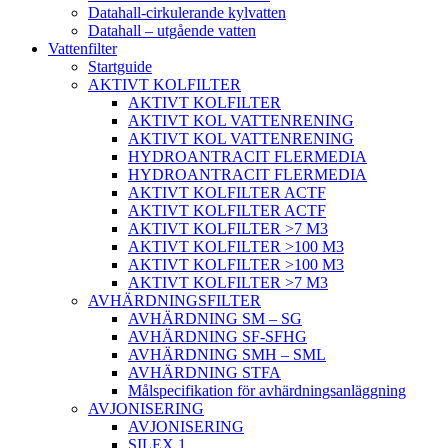
Datahall-cirkulerande kylvatten
Datahall – utgående vatten
Vattenfilter
Startguide
AKTIVT KOLFILTER
AKTIVT KOLFILTER
AKTIVT KOL VATTENRENING
AKTIVT KOL VATTENRENING
HYDROANTRACIT FLERMEDIA
HYDROANTRACIT FLERMEDIA
AKTIVT KOLFILTER ACTF
AKTIVT KOLFILTER ACTF
AKTIVT KOLFILTER >7 M3
AKTIVT KOLFILTER >100 M3
AKTIVT KOLFILTER >100 M3
AKTIVT KOLFILTER >7 M3
AVHÄRDNINGSFILTER
AVHÄRDNING SM – SG
AVHÄRDNING SF-SFHG
AVHÄRDNING SMH – SML
AVHÄRDNING STFA
Målspecifikation för avhärdningsanläggning
AVJONISERING
AVJONISERING
SILEX 1