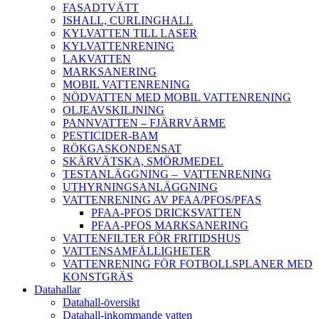
FASADTVÄTT
ISHALL, CURLINGHALL
KYLVATTEN TILL LASER
KYLVATTENRENING
LAKVATTEN
MARKSANERING
MOBIL VATTENRENING
NÖDVATTEN MED MOBIL VATTENRENING
OLJEAVSKILJNING
PANNVATTEN – FJÄRRVÄRME
PESTICIDER-BAM
RÖKGASKONDENSAT
SKÄRVÄTSKA, SMÖRJMEDEL
TESTANLÄGGNING – VATTENRENING
UTHYRNINGSANLÄGGNING
VATTENRENING AV PFAA/PFOS/PFAS
PFAA-PFOS DRICKSVATTEN
PFAA-PFOS MARKSANERING
VATTENFILTER FÖR FRITIDSHUS
VATTENSAMFÄLLIGHETER
VATTENRENING FÖR FOTBOLLSPLANER MED
KONSTGRÄS
Datahallar
Datahall-översikt
Datahall-inkommande vatten