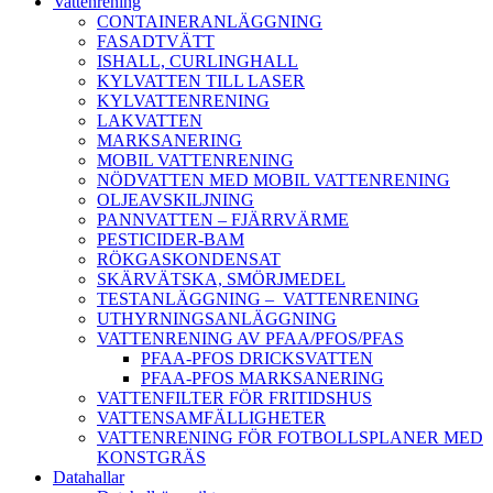
Vattenrening
CONTAINERANLÄGGNING
FASADTVÄTT
ISHALL, CURLINGHALL
KYLVATTEN TILL LASER
KYLVATTENRENING
LAKVATTEN
MARKSANERING
MOBIL VATTENRENING
NÖDVATTEN MED MOBIL VATTENRENING
OLJEAVSKILJNING
PANNVATTEN – FJÄRRVÄRME
PESTICIDER-BAM
RÖKGASKONDENSAT
SKÄRVÄTSKA, SMÖRJMEDEL
TESTANLÄGGNING – VATTENRENING
UTHYRNINGSANLÄGGNING
VATTENRENING AV PFAA/PFOS/PFAS
PFAA-PFOS DRICKSVATTEN
PFAA-PFOS MARKSANERING
VATTENFILTER FÖR FRITIDSHUS
VATTENSAMFÄLLIGHETER
VATTENRENING FÖR FOTBOLLSPLANER MED
KONSTGRÄS
Datahallar