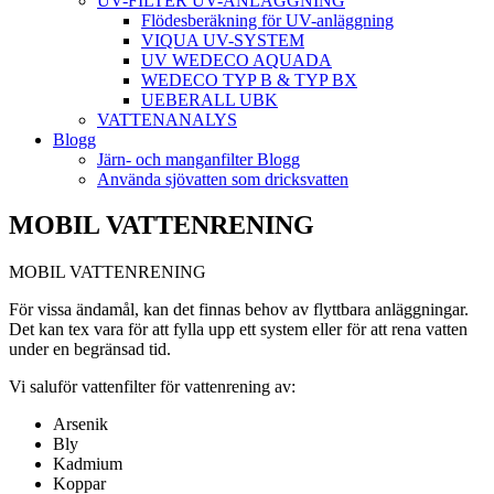
UV-FILTER UV-ANLÄGGNING
Flödesberäkning för UV-anläggning
VIQUA UV-SYSTEM
UV WEDECO AQUADA
WEDECO TYP B & TYP BX
UEBERALL UBK
VATTENANALYS
Blogg
Järn- och manganfilter Blogg
Använda sjövatten som dricksvatten
MOBIL VATTENRENING
MOBIL VATTENRENING
För vissa ändamål, kan det finnas behov av flyttbara anläggningar.
Det kan tex vara för att fylla upp ett system eller för att rena vatten
under en begränsad tid.
Vi saluför vattenfilter för vattenrening av:
Arsenik
Bly
Kadmium
Koppar