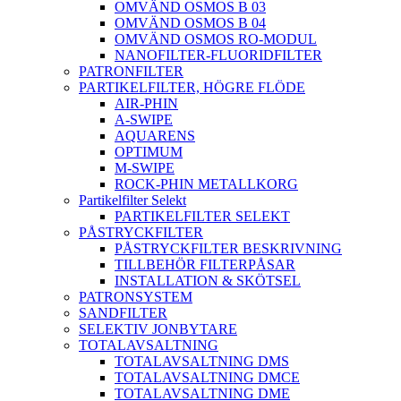
OMVÄND OSMOS B 03
OMVÄND OSMOS B 04
OMVÄND OSMOS RO-MODUL
NANOFILTER-FLUORIDFILTER
PATRONFILTER
PARTIKELFILTER, HÖGRE FLÖDE
AIR-PHIN
A-SWIPE
AQUARENS
OPTIMUM
M-SWIPE
ROCK-PHIN METALLKORG
Partikelfilter Selekt
PARTIKELFILTER SELEKT
PÅSTRYCKFILTER
PÅSTRYCKFILTER BESKRIVNING
TILLBEHÖR FILTERPÅSAR
INSTALLATION & SKÖTSEL
PATRONSYSTEM
SANDFILTER
SELEKTIV JONBYTARE
TOTALAVSALTNING
TOTALAVSALTNING DMS
TOTALAVSALTNING DMCE
TOTALAVSALTNING DME