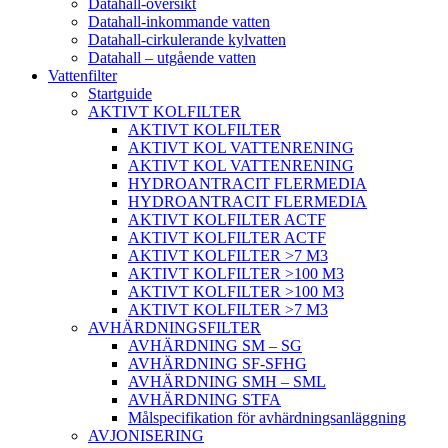
Datahall-översikt
Datahall-inkommande vatten
Datahall-cirkulerande kylvatten
Datahall – utgående vatten
Vattenfilter
Startguide
AKTIVT KOLFILTER
AKTIVT KOLFILTER
AKTIVT KOL VATTENRENING
AKTIVT KOL VATTENRENING
HYDROANTRACIT FLERMEDIA
HYDROANTRACIT FLERMEDIA
AKTIVT KOLFILTER ACTF
AKTIVT KOLFILTER ACTF
AKTIVT KOLFILTER >7 M3
AKTIVT KOLFILTER >100 M3
AKTIVT KOLFILTER >100 M3
AKTIVT KOLFILTER >7 M3
AVHÄRDNINGSFILTER
AVHÄRDNING SM – SG
AVHÄRDNING SF-SFHG
AVHÄRDNING SMH – SML
AVHÄRDNING STFA
Målspecifikation för avhärdningsanläggning
AVJONISERING