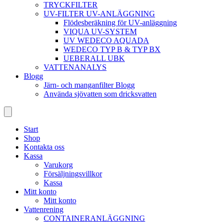
TRYCKFILTER
UV-FILTER UV-ANLÄGGNING
Flödesberäkning för UV-anläggning
VIQUA UV-SYSTEM
UV WEDECO AQUADA
WEDECO TYP B & TYP BX
UEBERALL UBK
VATTENANALYS
Blogg
Järn- och manganfilter Blogg
Använda sjövatten som dricksvatten
Start
Shop
Kontakta oss
Kassa
Varukorg
Försäljningsvillkor
Kassa
Mitt konto
Mitt konto
Vattenrening
CONTAINERANLÄGGNING