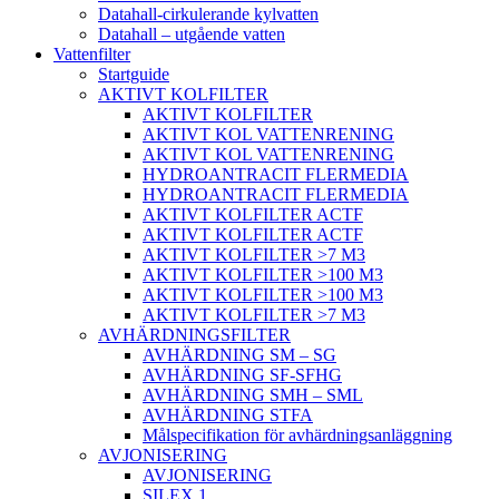
Datahall-cirkulerande kylvatten
Datahall – utgående vatten
Vattenfilter
Startguide
AKTIVT KOLFILTER
AKTIVT KOLFILTER
AKTIVT KOL VATTENRENING
AKTIVT KOL VATTENRENING
HYDROANTRACIT FLERMEDIA
HYDROANTRACIT FLERMEDIA
AKTIVT KOLFILTER ACTF
AKTIVT KOLFILTER ACTF
AKTIVT KOLFILTER >7 M3
AKTIVT KOLFILTER >100 M3
AKTIVT KOLFILTER >100 M3
AKTIVT KOLFILTER >7 M3
AVHÄRDNINGSFILTER
AVHÄRDNING SM – SG
AVHÄRDNING SF-SFHG
AVHÄRDNING SMH – SML
AVHÄRDNING STFA
Målspecifikation för avhärdningsanläggning
AVJONISERING
AVJONISERING
SILEX 1