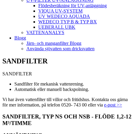
UV-FILTER UV-ANLÄGGNING
Flödesberäkning för UV-anläggning
VIQUA UV-SYSTEM
UV WEDECO AQUADA
WEDECO TYP B & TYP BX
UEBERALL UBK
VATTENANALYS
Blogg
Järn- och manganfilter Blogg
Använda sjövatten som dricksvatten
SANDFILTER
SANDFILTER
Sandfilter för mekanisk vattenrening.
Automatisk eller manuell backspolning.
Vi har även vattenfilter till villor och fritidshus. Kontakta oss gärna
för mer information, på telefon 0520- 743 00 eller via
e-post >>
SANDFILTER, TYP NS OCH NSB - FLÖDE 1,2-12
M³/TIMME