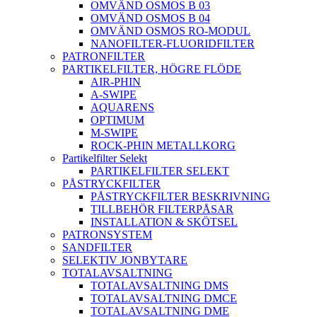
OMVÄND OSMOS B 03
OMVÄND OSMOS B 04
OMVÄND OSMOS RO-MODUL
NANOFILTER-FLUORIDFILTER
PATRONFILTER
PARTIKELFILTER, HÖGRE FLÖDE
AIR-PHIN
A-SWIPE
AQUARENS
OPTIMUM
M-SWIPE
ROCK-PHIN METALLKORG
Partikelfilter Selekt
PARTIKELFILTER SELEKT
PÅSTRYCKFILTER
PÅSTRYCKFILTER BESKRIVNING
TILLBEHÖR FILTERPÅSAR
INSTALLATION & SKÖTSEL
PATRONSYSTEM
SANDFILTER
SELEKTIV JONBYTARE
TOTALAVSALTNING
TOTALAVSALTNING DMS
TOTALAVSALTNING DMCE
TOTALAVSALTNING DME