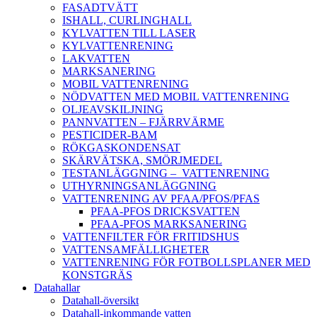
FASADTVÄTT
ISHALL, CURLINGHALL
KYLVATTEN TILL LASER
KYLVATTENRENING
LAKVATTEN
MARKSANERING
MOBIL VATTENRENING
NÖDVATTEN MED MOBIL VATTENRENING
OLJEAVSKILJNING
PANNVATTEN – FJÄRRVÄRME
PESTICIDER-BAM
RÖKGASKONDENSAT
SKÄRVÄTSKA, SMÖRJMEDEL
TESTANLÄGGNING – VATTENRENING
UTHYRNINGSANLÄGGNING
VATTENRENING AV PFAA/PFOS/PFAS
PFAA-PFOS DRICKSVATTEN
PFAA-PFOS MARKSANERING
VATTENFILTER FÖR FRITIDSHUS
VATTENSAMFÄLLIGHETER
VATTENRENING FÖR FOTBOLLSPLANER MED
KONSTGRÄS
Datahallar
Datahall-översikt
Datahall-inkommande vatten