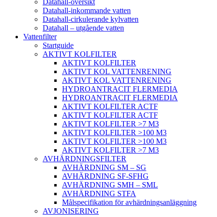
Datahall-översikt
Datahall-inkommande vatten
Datahall-cirkulerande kylvatten
Datahall – utgående vatten
Vattenfilter
Startguide
AKTIVT KOLFILTER
AKTIVT KOLFILTER
AKTIVT KOL VATTENRENING
AKTIVT KOL VATTENRENING
HYDROANTRACIT FLERMEDIA
HYDROANTRACIT FLERMEDIA
AKTIVT KOLFILTER ACTF
AKTIVT KOLFILTER ACTF
AKTIVT KOLFILTER >7 M3
AKTIVT KOLFILTER >100 M3
AKTIVT KOLFILTER >100 M3
AKTIVT KOLFILTER >7 M3
AVHÄRDNINGSFILTER
AVHÄRDNING SM – SG
AVHÄRDNING SF-SFHG
AVHÄRDNING SMH – SML
AVHÄRDNING STFA
Målspecifikation för avhärdningsanläggning
AVJONISERING