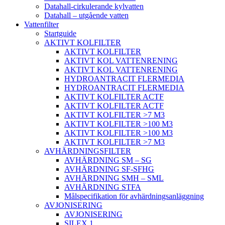
Datahall-cirkulerande kylvatten
Datahall – utgående vatten
Vattenfilter
Startguide
AKTIVT KOLFILTER
AKTIVT KOLFILTER
AKTIVT KOL VATTENRENING
AKTIVT KOL VATTENRENING
HYDROANTRACIT FLERMEDIA
HYDROANTRACIT FLERMEDIA
AKTIVT KOLFILTER ACTF
AKTIVT KOLFILTER ACTF
AKTIVT KOLFILTER >7 M3
AKTIVT KOLFILTER >100 M3
AKTIVT KOLFILTER >100 M3
AKTIVT KOLFILTER >7 M3
AVHÄRDNINGSFILTER
AVHÄRDNING SM – SG
AVHÄRDNING SF-SFHG
AVHÄRDNING SMH – SML
AVHÄRDNING STFA
Målspecifikation för avhärdningsanläggning
AVJONISERING
AVJONISERING
SILEX 1