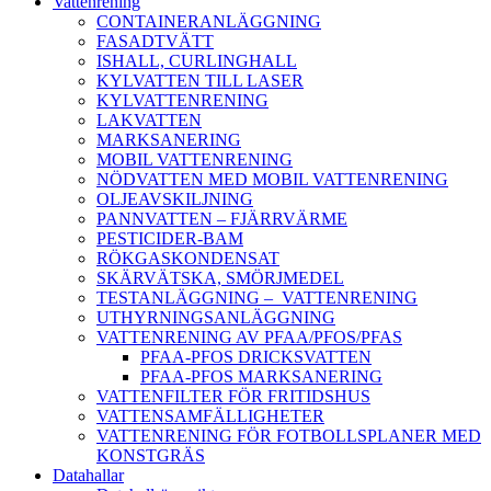
Vattenrening
CONTAINERANLÄGGNING
FASADTVÄTT
ISHALL, CURLINGHALL
KYLVATTEN TILL LASER
KYLVATTENRENING
LAKVATTEN
MARKSANERING
MOBIL VATTENRENING
NÖDVATTEN MED MOBIL VATTENRENING
OLJEAVSKILJNING
PANNVATTEN – FJÄRRVÄRME
PESTICIDER-BAM
RÖKGASKONDENSAT
SKÄRVÄTSKA, SMÖRJMEDEL
TESTANLÄGGNING – VATTENRENING
UTHYRNINGSANLÄGGNING
VATTENRENING AV PFAA/PFOS/PFAS
PFAA-PFOS DRICKSVATTEN
PFAA-PFOS MARKSANERING
VATTENFILTER FÖR FRITIDSHUS
VATTENSAMFÄLLIGHETER
VATTENRENING FÖR FOTBOLLSPLANER MED
KONSTGRÄS
Datahallar