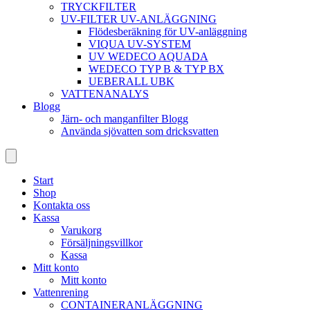
TRYCKFILTER
UV-FILTER UV-ANLÄGGNING
Flödesberäkning för UV-anläggning
VIQUA UV-SYSTEM
UV WEDECO AQUADA
WEDECO TYP B & TYP BX
UEBERALL UBK
VATTENANALYS
Blogg
Järn- och manganfilter Blogg
Använda sjövatten som dricksvatten
Start
Shop
Kontakta oss
Kassa
Varukorg
Försäljningsvillkor
Kassa
Mitt konto
Mitt konto
Vattenrening
CONTAINERANLÄGGNING