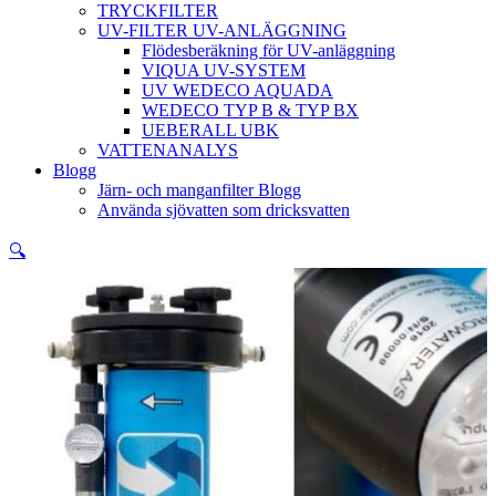
TRYCKFILTER
UV-FILTER UV-ANLÄGGNING
Flödesberäkning för UV-anläggning
VIQUA UV-SYSTEM
UV WEDECO AQUADA
WEDECO TYP B & TYP BX
UEBERALL UBK
VATTENANALYS
Blogg
Järn- och manganfilter Blogg
Använda sjövatten som dricksvatten
🔍