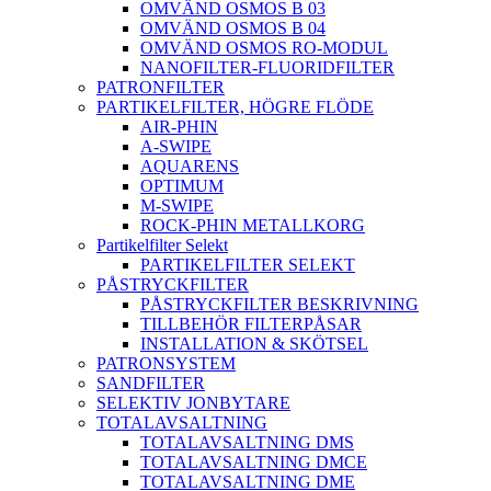
OMVÄND OSMOS B 03
OMVÄND OSMOS B 04
OMVÄND OSMOS RO-MODUL
NANOFILTER-FLUORIDFILTER
PATRONFILTER
PARTIKELFILTER, HÖGRE FLÖDE
AIR-PHIN
A-SWIPE
AQUARENS
OPTIMUM
M-SWIPE
ROCK-PHIN METALLKORG
Partikelfilter Selekt
PARTIKELFILTER SELEKT
PÅSTRYCKFILTER
PÅSTRYCKFILTER BESKRIVNING
TILLBEHÖR FILTERPÅSAR
INSTALLATION & SKÖTSEL
PATRONSYSTEM
SANDFILTER
SELEKTIV JONBYTARE
TOTALAVSALTNING
TOTALAVSALTNING DMS
TOTALAVSALTNING DMCE
TOTALAVSALTNING DME