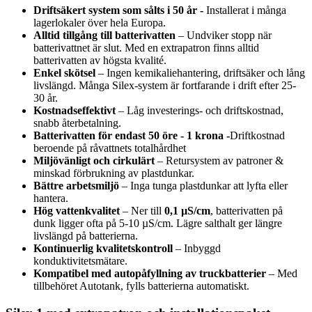
Driftsäkert system som sålts i 50 år -
Installerat i många
lagerlokaler över hela Europa.
Alltid tillgång till batterivatten
– Undviker stopp när
batterivattnet är slut. Med en extrapatron finns alltid
batterivatten av högsta kvalité.
Enkel skötsel
– Ingen kemikaliehantering, driftsäker och lång
livslängd. Många Silex-system är fortfarande i drift efter 25-
30 år.
Kostnadseffektivt
– Låg investerings- och driftskostnad,
snabb återbetalning.
Batterivatten för endast 50 öre - 1 krona -
Driftkostnad
beroende på råvattnets totalhårdhet
Miljövänligt och cirkulärt
– Retursystem av patroner &
minskad förbrukning av plastdunkar.
Bättre arbetsmiljö
– Inga tunga plastdunkar att lyfta eller
hantera.
Hög vattenkvalitet
– Ner till
0,1 µS/cm
, batterivatten på
dunk ligger ofta på 5-10 µS/cm. Lägre salthalt ger längre
livslängd på batterierna.
Kontinuerlig kvalitetskontroll
– Inbyggd
konduktivitetsmätare.
Kompatibel med autopåfyllning av truckbatterier
– Med
tillbehöret Autotank, fylls batterierna automatiskt.