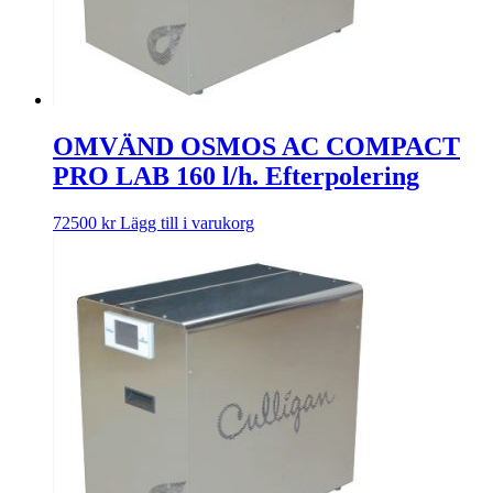
OMVÄND OSMOS AC COMPACT
PRO LAB 160 l/h. Efterpolering
72500
kr
Lägg till i varukorg