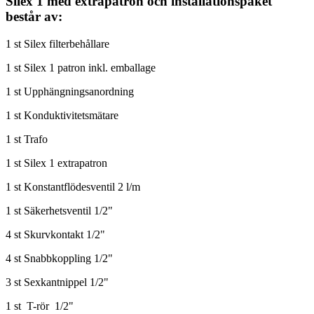
Silex 1 med extrapatron och installationspaket
består av:
1 st Silex filterbehållare
1 st Silex 1 patron inkl. emballage
1 st Upphängningsanordning
1 st Konduktivitetsmätare
1 st Trafo
1 st Silex 1 extrapatron
1 st Konstantflödesventil 2 l/m
1 st Säkerhetsventil 1/2"
4 st Skurvkontakt 1/2"
4 st Snabbkoppling 1/2"
3 st Sexkantnippel 1/2"
1 st T-rör 1/2"