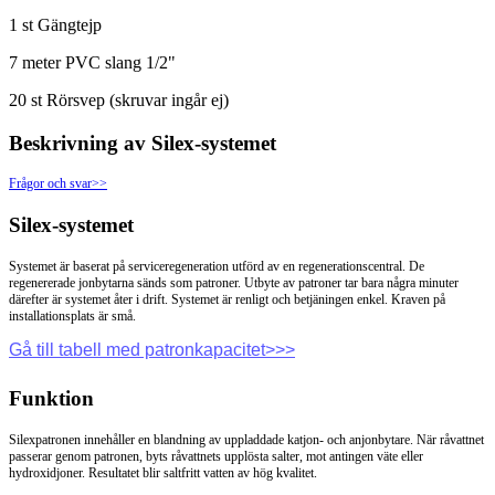
1 st Gängtejp
7 meter PVC slang 1/2"
20 st Rörsvep (skruvar ingår ej)
Beskrivning av Silex-systemet
Frågor och svar>>
Silex-systemet
Systemet är baserat på serviceregeneration utförd av en regenerationscentral. De
regenererade jonbytarna sänds som patroner. Utbyte av patroner tar bara några minuter
därefter är systemet åter i drift. Systemet är renligt och betjäningen enkel. Kraven på
installationsplats är små.
Gå till tabell med patronkapacitet>>>
Funktion
Silexpatronen innehåller en blandning av uppladdade katjon- och anjonbytare. När råvattnet
passerar genom patronen, byts råvattnets upplösta salter, mot antingen väte eller
hydroxidjoner. Resultatet blir saltfritt vatten av hög kvalitet.