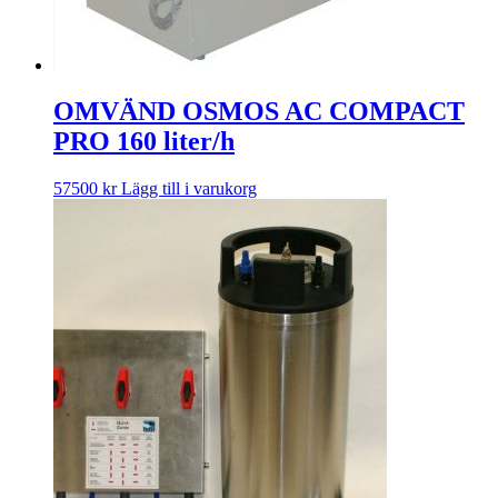
OMVÄND OSMOS AC COMPACT
PRO 160 liter/h
57500
kr
Lägg till i varukorg