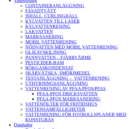
Vattenrening
CONTAINERANLÄGGNING
FASADTVÄTT
ISHALL, CURLINGHALL
KYLVATTEN TILL LASER
KYLVATTENRENING
LAKVATTEN
MARKSANERING
MOBIL VATTENRENING
NÖDVATTEN MED MOBIL VATTENRENING
OLJEAVSKILJNING
PANNVATTEN – FJÄRRVÄRME
PESTICIDER-BAM
RÖKGASKONDENSAT
SKÄRVÄTSKA, SMÖRJMEDEL
TESTANLÄGGNING – VATTENRENING
UTHYRNINGSANLÄGGNING
VATTENRENING AV PFAA/PFOS/PFAS
PFAA-PFOS DRICKSVATTEN
PFAA-PFOS MARKSANERING
VATTENFILTER FÖR FRITIDSHUS
VATTENSAMFÄLLIGHETER
VATTENRENING FÖR FOTBOLLSPLANER MED
KONSTGRÄS
Datahallar