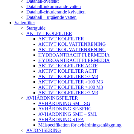
Datahall-översikt
Datahall-inkommande vatten
Datahall-cirkulerande kylvatten
Datahall – utgående vatten
Vattenfilter
Startguide
AKTIVT KOLFILTER
AKTIVT KOLFILTER
AKTIVT KOL VATTENRENING
AKTIVT KOL VATTENRENING
HYDROANTRACIT FLERMEDIA
HYDROANTRACIT FLERMEDIA
AKTIVT KOLFILTER ACTF
AKTIVT KOLFILTER ACTF
AKTIVT KOLFILTER >7 M3
AKTIVT KOLFILTER >100 M3
AKTIVT KOLFILTER >100 M3
AKTIVT KOLFILTER >7 M3
AVHÄRDNINGSFILTER
AVHÄRDNING SM – SG
AVHÄRDNING SF-SFHG
AVHÄRDNING SMH – SML
AVHÄRDNING STFA
Målspecifikation för avhärdningsanläggning
AVJONISERING