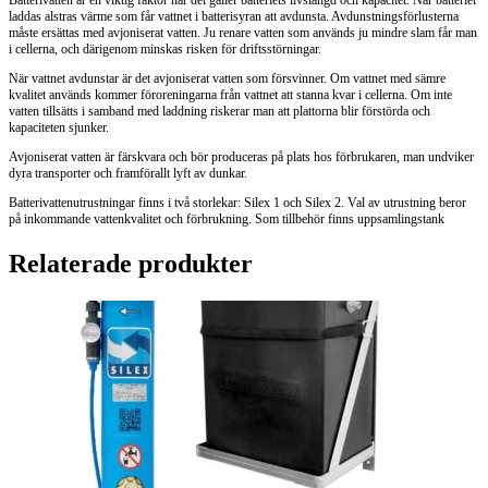
Batterivatten är en viktig faktor när det gäller batteriets livslängd och kapacitet. När batteriet
laddas alstras värme som får vattnet i batterisyran att avdunsta. Avdunstningsförlusterna
måste ersättas med avjoniserat vatten. Ju renare vatten som används ju mindre slam får man
i cellerna, och därigenom minskas risken för driftsstörningar.
När vattnet avdunstar är det avjoniserat vatten som försvinner. Om vattnet med sämre
kvalitet används kommer föroreningarna från vattnet att stanna kvar i cellerna. Om inte
vatten tillsätts i samband med laddning riskerar man att plattorna blir förstörda och
kapaciteten sjunker.
Avjoniserat vatten är färskvara och bör produceras på plats hos förbrukaren, man undviker
dyra transporter och framförallt lyft av dunkar.
Batterivattenutrustningar finns i två storlekar: Silex 1 och Silex 2. Val av utrustning beror
på inkommande vattenkvalitet och förbrukning. Som tillbehör finns uppsamlingstank
Relaterade produkter