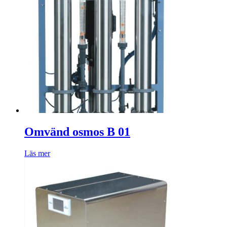
Omvänd osmos B 01
Läs mer