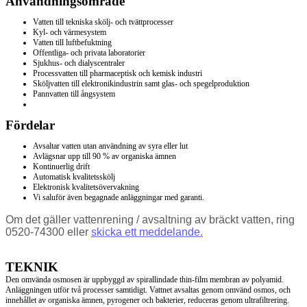
Användningsområde
Vatten till tekniska skölj- och tvättprocesser
Kyl- och värmesystem
Vatten till luftbefuktning
Offentliga- och privata laboratorier
Sjukhus- och dialyscentraler
Processvatten till pharmaceptisk och kemisk industri
Sköljvatten till elektronikindustrin samt glas- och spegelproduktion
Pannvatten till ångsystem
Fördelar
Avsaltar vatten utan användning av syra eller lut
Avlägsnar upp till 90 % av organiska ämnen
Kontinuerlig drift
Automatisk kvalitetsskölj
Elektronisk kvalitetsövervakning
Vi saluför även begagnade anläggningar med garanti.
Om det gäller vattenrening / avsaltning av bräckt vatten, ring
0520-74300 eller
skicka ett meddelande.
TEKNIK
Den omvända osmosen är uppbyggd av spirallindade thin-film membran av polyamid.
Anläggningen utför två processer samtidigt. Vattnet avsaltas genom omvänd osmos, och
innehållet av organiska ämnen, pyrogener och bakterier, reduceras genom ultrafiltrering.