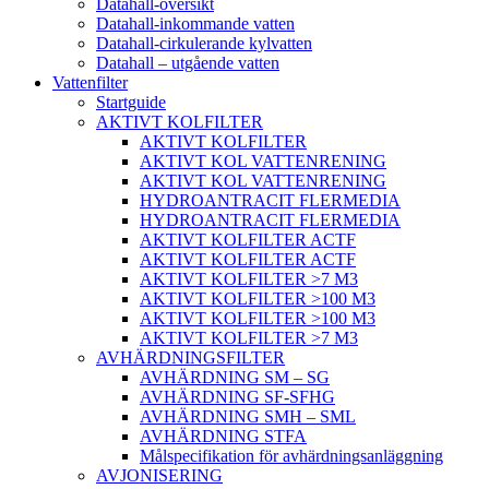
Datahall-översikt
Datahall-inkommande vatten
Datahall-cirkulerande kylvatten
Datahall – utgående vatten
Vattenfilter
Startguide
AKTIVT KOLFILTER
AKTIVT KOLFILTER
AKTIVT KOL VATTENRENING
AKTIVT KOL VATTENRENING
HYDROANTRACIT FLERMEDIA
HYDROANTRACIT FLERMEDIA
AKTIVT KOLFILTER ACTF
AKTIVT KOLFILTER ACTF
AKTIVT KOLFILTER >7 M3
AKTIVT KOLFILTER >100 M3
AKTIVT KOLFILTER >100 M3
AKTIVT KOLFILTER >7 M3
AVHÄRDNINGSFILTER
AVHÄRDNING SM – SG
AVHÄRDNING SF-SFHG
AVHÄRDNING SMH – SML
AVHÄRDNING STFA
Målspecifikation för avhärdningsanläggning
AVJONISERING