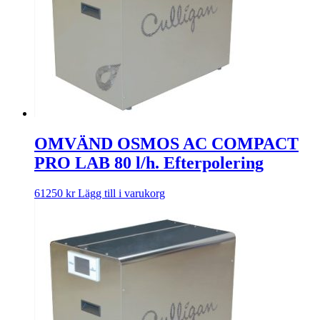
OMVÄND OSMOS AC COMPACT
PRO LAB 80 l/h. Efterpolering
61250
kr
Lägg till i varukorg