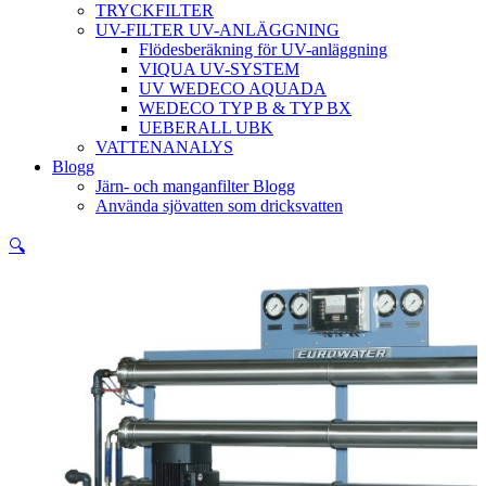
TRYCKFILTER
UV-FILTER UV-ANLÄGGNING
Flödesberäkning för UV-anläggning
VIQUA UV-SYSTEM
UV WEDECO AQUADA
WEDECO TYP B & TYP BX
UEBERALL UBK
VATTENANALYS
Blogg
Järn- och manganfilter Blogg
Använda sjövatten som dricksvatten
🔍