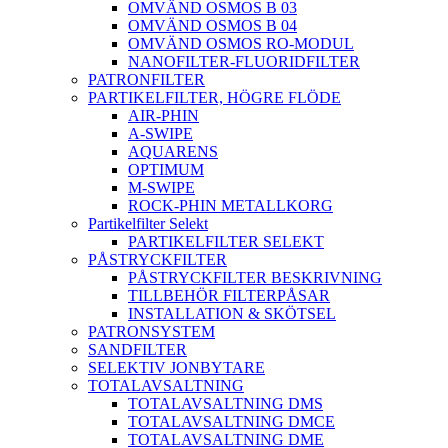
OMVÄND OSMOS B 03
OMVÄND OSMOS B 04
OMVÄND OSMOS RO-MODUL
NANOFILTER-FLUORIDFILTER
PATRONFILTER
PARTIKELFILTER, HÖGRE FLÖDE
AIR-PHIN
A-SWIPE
AQUARENS
OPTIMUM
M-SWIPE
ROCK-PHIN METALLKORG
Partikelfilter Selekt
PARTIKELFILTER SELEKT
PÅSTRYCKFILTER
PÅSTRYCKFILTER BESKRIVNING
TILLBEHÖR FILTERPÅSAR
INSTALLATION & SKÖTSEL
PATRONSYSTEM
SANDFILTER
SELEKTIV JONBYTARE
TOTALAVSALTNING
TOTALAVSALTNING DMS
TOTALAVSALTNING DMCE
TOTALAVSALTNING DME