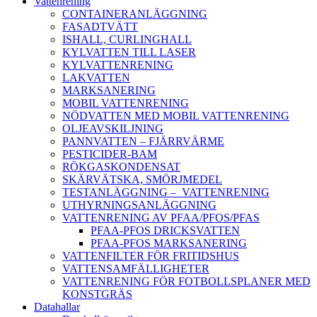
Vattenrening
CONTAINERANLÄGGNING
FASADTVÄTT
ISHALL, CURLINGHALL
KYLVATTEN TILL LASER
KYLVATTENRENING
LAKVATTEN
MARKSANERING
MOBIL VATTENRENING
NÖDVATTEN MED MOBIL VATTENRENING
OLJEAVSKILJNING
PANNVATTEN – FJÄRRVÄRME
PESTICIDER-BAM
RÖKGASKONDENSAT
SKÄRVÄTSKA, SMÖRJMEDEL
TESTANLÄGGNING – VATTENRENING
UTHYRNINGSANLÄGGNING
VATTENRENING AV PFAA/PFOS/PFAS
PFAA-PFOS DRICKSVATTEN
PFAA-PFOS MARKSANERING
VATTENFILTER FÖR FRITIDSHUS
VATTENSAMFÄLLIGHETER
VATTENRENING FÖR FOTBOLLSPLANER MED
KONSTGRÄS
Datahallar