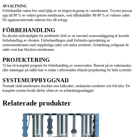
AVSALTNING
Förbehandlat vatten förs med hjälp av en högtryckspump in i membranen. Trycket pressar
upp till 80 % av vattnet genom membranen, som tillbakahåller 98-99 % av vattnets salter.
De uppkoncentrerade salterna förs till avlopp.
FÖRBEHANDLING
En absolut nödvändighet för problemfri drift av en omvänd osmosanläggning är korrekt
förbehandling av råvatten. Förbehandlingen skall förhindra igensättning av
osmosmembranen med oupplösliga salter och andra orenheter. Avhärdning avlägsnar de
salter som kan blockera membranen.
PROJEKTERING
Vi har ett komplett program för förbehandling av osmosvatten. Baserat på en vattenanalys
eller mätningar på stället kan vi redan i offertstadiet erbjuda projektering för hela systemet.
SYSTEMUPPBYGGNAD
Normalt skall membranen skyddas mot kalksalter, mekaniska orenheter och fritt klor. Ett
komplett system består därför oftast av en avhärdningsanläggni
Relaterade produkter