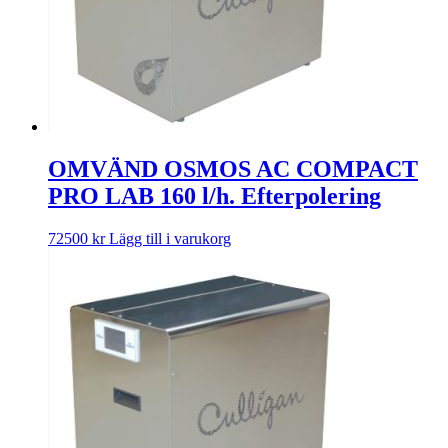
OMVÄND OSMOS AC COMPACT
PRO LAB 160 l/h. Efterpolering
72500
kr
Lägg till i varukorg