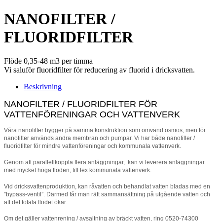
NANOFILTER /
FLUORIDFILTER
Flöde 0,35-48 m3 per timma
Vi saluför fluoridfilter för reducering av fluorid i dricksvatten.
Beskrivning
NANOFILTER / FLUORIDFILTER FÖR
VATTENFÖRENINGAR OCH VATTENVERK
Våra nanofilter bygger på samma konstruktion som omvänd osmos, men för
nanofilter används andra membran och pumpar. Vi har både nanofilter /
fluoridfilter för mindre vattenföreningar och kommunala vattenverk.
Genom att parallellkoppla flera anläggningar, kan vi leverera anläggningar
med mycket höga flöden, till tex kommunala vattenverk.
Vid dricksvattenproduktion, kan råvatten och behandlat vatten bladas med en
”bypass-ventil”. Därmed får man rätt sammansättning på utgående vatten och
att det totala flödet ökar.
Om det gäller vattenrening / avsaltning av bräckt vatten, ring 0520-74300