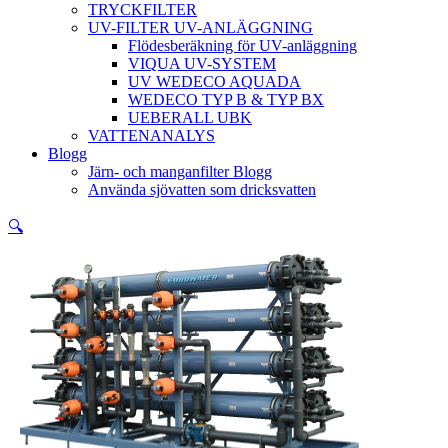
TRYCKFILTER
UV-FILTER UV-ANLÄGGNING
Flödesberäkning för UV-anläggning
VIQUA UV-SYSTEM
UV WEDECO AQUADA
WEDECO TYP B & TYP BX
UEBERALL UBK
VATTENANALYS
Blogg
Järn- och manganfilter Blogg
Använda sjövatten som dricksvatten
🔍