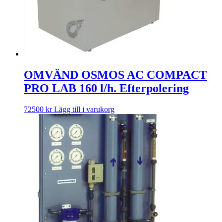
OMVÄND OSMOS AC COMPACT
PRO LAB 160 l/h. Efterpolering
72500
kr
Lägg till i varukorg