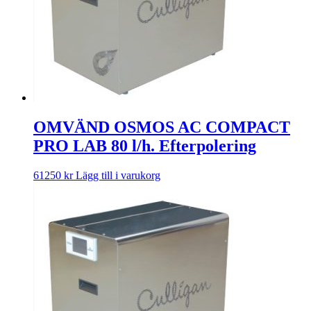
OMVÄND OSMOS AC COMPACT
PRO LAB 80 l/h. Efterpolering
61250
kr
Lägg till i varukorg