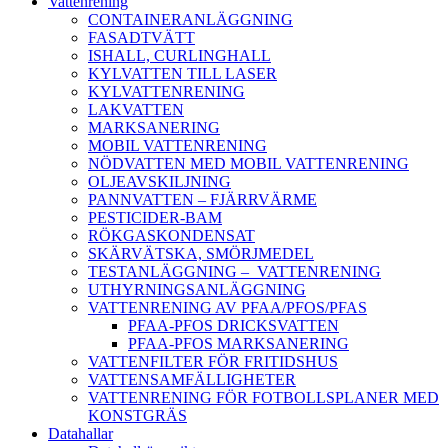
Vattenrening
CONTAINERANLÄGGNING
FASADTVÄTT
ISHALL, CURLINGHALL
KYLVATTEN TILL LASER
KYLVATTENRENING
LAKVATTEN
MARKSANERING
MOBIL VATTENRENING
NÖDVATTEN MED MOBIL VATTENRENING
OLJEAVSKILJNING
PANNVATTEN – FJÄRRVÄRME
PESTICIDER-BAM
RÖKGASKONDENSAT
SKÄRVÄTSKA, SMÖRJMEDEL
TESTANLÄGGNING – VATTENRENING
UTHYRNINGSANLÄGGNING
VATTENRENING AV PFAA/PFOS/PFAS
PFAA-PFOS DRICKSVATTEN
PFAA-PFOS MARKSANERING
VATTENFILTER FÖR FRITIDSHUS
VATTENSAMFÄLLIGHETER
VATTENRENING FÖR FOTBOLLSPLANER MED
KONSTGRÄS
Datahallar