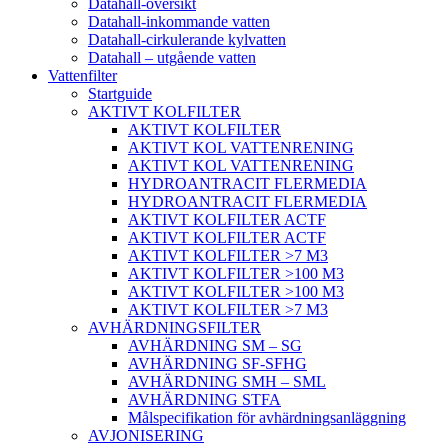
Datahall-översikt
Datahall-inkommande vatten
Datahall-cirkulerande kylvatten
Datahall – utgående vatten
Vattenfilter
Startguide
AKTIVT KOLFILTER
AKTIVT KOLFILTER
AKTIVT KOL VATTENRENING
AKTIVT KOL VATTENRENING
HYDROANTRACIT FLERMEDIA
HYDROANTRACIT FLERMEDIA
AKTIVT KOLFILTER ACTF
AKTIVT KOLFILTER ACTF
AKTIVT KOLFILTER >7 M3
AKTIVT KOLFILTER >100 M3
AKTIVT KOLFILTER >100 M3
AKTIVT KOLFILTER >7 M3
AVHÄRDNINGSFILTER
AVHÄRDNING SM – SG
AVHÄRDNING SF-SFHG
AVHÄRDNING SMH – SML
AVHÄRDNING STFA
Målspecifikation för avhärdningsanläggning
AVJONISERING