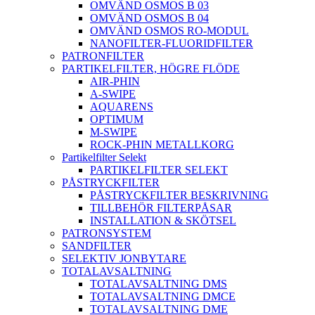
OMVÄND OSMOS B 03
OMVÄND OSMOS B 04
OMVÄND OSMOS RO-MODUL
NANOFILTER-FLUORIDFILTER
PATRONFILTER
PARTIKELFILTER, HÖGRE FLÖDE
AIR-PHIN
A-SWIPE
AQUARENS
OPTIMUM
M-SWIPE
ROCK-PHIN METALLKORG
Partikelfilter Selekt
PARTIKELFILTER SELEKT
PÅSTRYCKFILTER
PÅSTRYCKFILTER BESKRIVNING
TILLBEHÖR FILTERPÅSAR
INSTALLATION & SKÖTSEL
PATRONSYSTEM
SANDFILTER
SELEKTIV JONBYTARE
TOTALAVSALTNING
TOTALAVSALTNING DMS
TOTALAVSALTNING DMCE
TOTALAVSALTNING DME