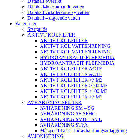
Datahall-översikt
Datahall-inkommande vatten
Datahall-cirkulerande kylvatten
Datahall – utgående vatten
Vattenfilter
Startguide
AKTIVT KOLFILTER
AKTIVT KOLFILTER
AKTIVT KOL VATTENRENING
AKTIVT KOL VATTENRENING
HYDROANTRACIT FLERMEDIA
HYDROANTRACIT FLERMEDIA
AKTIVT KOLFILTER ACTF
AKTIVT KOLFILTER ACTF
AKTIVT KOLFILTER >7 M3
AKTIVT KOLFILTER >100 M3
AKTIVT KOLFILTER >100 M3
AKTIVT KOLFILTER >7 M3
AVHÄRDNINGSFILTER
AVHÄRDNING SM – SG
AVHÄRDNING SF-SFHG
AVHÄRDNING SMH – SML
AVHÄRDNING STFA
Målspecifikation för avhärdningsanläggning
AVJONISERING