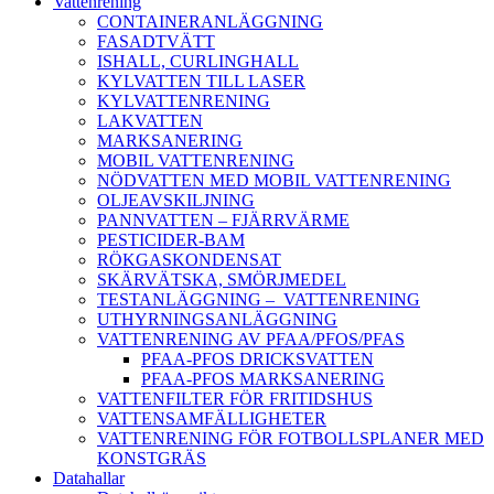
Vattenrening
CONTAINERANLÄGGNING
FASADTVÄTT
ISHALL, CURLINGHALL
KYLVATTEN TILL LASER
KYLVATTENRENING
LAKVATTEN
MARKSANERING
MOBIL VATTENRENING
NÖDVATTEN MED MOBIL VATTENRENING
OLJEAVSKILJNING
PANNVATTEN – FJÄRRVÄRME
PESTICIDER-BAM
RÖKGASKONDENSAT
SKÄRVÄTSKA, SMÖRJMEDEL
TESTANLÄGGNING – VATTENRENING
UTHYRNINGSANLÄGGNING
VATTENRENING AV PFAA/PFOS/PFAS
PFAA-PFOS DRICKSVATTEN
PFAA-PFOS MARKSANERING
VATTENFILTER FÖR FRITIDSHUS
VATTENSAMFÄLLIGHETER
VATTENRENING FÖR FOTBOLLSPLANER MED
KONSTGRÄS
Datahallar