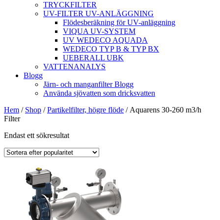
TRYCKFILTER
UV-FILTER UV-ANLÄGGNING
Flödesberäkning för UV-anläggning
VIQUA UV-SYSTEM
UV WEDECO AQUADA
WEDECO TYP B & TYP BX
UEBERALL UBK
VATTENANALYS
Blogg
Järn- och manganfilter Blogg
Använda sjövatten som dricksvatten
Hem
/
Shop
/
Partikelfilter, högre flöde
/ Aquarens 30-260 m3/h
Filter
Endast ett sökresultat