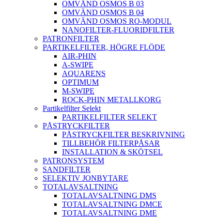
OMVÄND OSMOS B 03
OMVÄND OSMOS B 04
OMVÄND OSMOS RO-MODUL
NANOFILTER-FLUORIDFILTER
PATRONFILTER
PARTIKELFILTER, HÖGRE FLÖDE
AIR-PHIN
A-SWIPE
AQUARENS
OPTIMUM
M-SWIPE
ROCK-PHIN METALLKORG
Partikelfilter Selekt
PARTIKELFILTER SELEKT
PÅSTRYCKFILTER
PÅSTRYCKFILTER BESKRIVNING
TILLBEHÖR FILTERPÅSAR
INSTALLATION & SKÖTSEL
PATRONSYSTEM
SANDFILTER
SELEKTIV JONBYTARE
TOTALAVSALTNING
TOTALAVSALTNING DMS
TOTALAVSALTNING DMCE
TOTALAVSALTNING DME