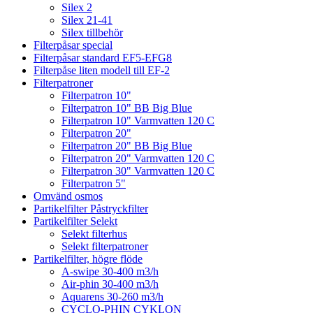
Silex 2
Silex 21-41
Silex tillbehör
Filterpåsar special
Filterpåsar standard EF5-EFG8
Filterpåse liten modell till EF-2
Filterpatroner
Filterpatron 10"
Filterpatron 10" BB Big Blue
Filterpatron 10" Varmvatten 120 C
Filterpatron 20"
Filterpatron 20" BB Big Blue
Filterpatron 20" Varmvatten 120 C
Filterpatron 30" Varmvatten 120 C
Filterpatron 5"
Omvänd osmos
Partikelfilter Påstryckfilter
Partikelfilter Selekt
Selekt filterhus
Selekt filterpatroner
Partikelfilter, högre flöde
A-swipe 30-400 m3/h
Air-phin 30-400 m3/h
Aquarens 30-260 m3/h
CYCLO-PHIN CYKLON