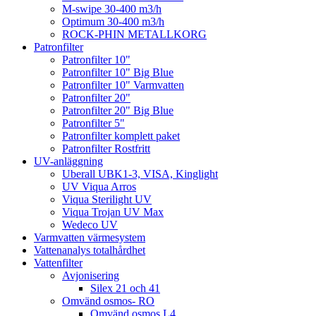
M-swipe 30-400 m3/h
Optimum 30-400 m3/h
ROCK-PHIN METALLKORG
Patronfilter
Patronfilter 10"
Patronfilter 10" Big Blue
Patronfilter 10" Varmvatten
Patronfilter 20"
Patronfilter 20" Big Blue
Patronfilter 5"
Patronfilter komplett paket
Patronfilter Rostfritt
UV-anläggning
Uberall UBK1-3, VISA, Kinglight
UV Viqua Arros
Viqua Sterilight UV
Viqua Trojan UV Max
Wedeco UV
Varmvatten värmesystem
Vattenanalys totalhårdhet
Vattenfilter
Avjonisering
Silex 21 och 41
Omvänd osmos- RO
Omvänd osmos L4