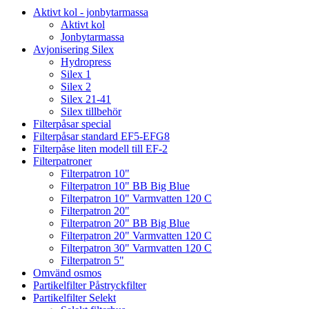
Aktivt kol - jonbytarmassa
Aktivt kol
Jonbytarmassa
Avjonisering Silex
Hydropress
Silex 1
Silex 2
Silex 21-41
Silex tillbehör
Filterpåsar special
Filterpåsar standard EF5-EFG8
Filterpåse liten modell till EF-2
Filterpatroner
Filterpatron 10"
Filterpatron 10" BB Big Blue
Filterpatron 10" Varmvatten 120 C
Filterpatron 20"
Filterpatron 20" BB Big Blue
Filterpatron 20" Varmvatten 120 C
Filterpatron 30" Varmvatten 120 C
Filterpatron 5"
Omvänd osmos
Partikelfilter Påstryckfilter
Partikelfilter Selekt