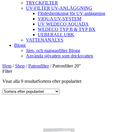
TRYCKFILTER
UV-FILTER UV-ANLÄGGNING
Flödesberäkning för UV-anläggning
VIQUA UV-SYSTEM
UV WEDECO AQUADA
WEDECO TYP B & TYP BX
UEBERALL UBK
VATTENANALYS
Blogg
Järn- och manganfilter Blogg
Använda sjövatten som dricksvatten
Hem
/
Shop
/
Patronfilter
/ Patronfilter 20"
Filter
Visar alla 9 resultat
Sortera efter popularitet