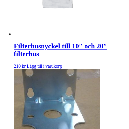
Filterhusnyckel till 10″ och 20″
filterhus
210
kr
Lägg till i varukorg