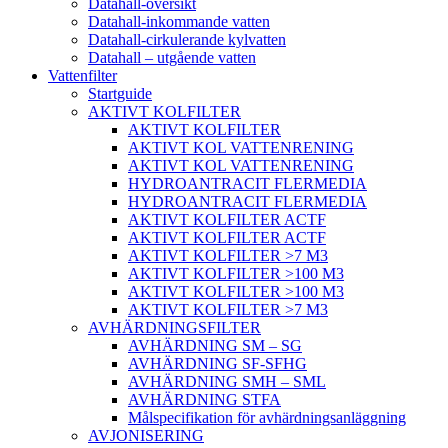
Datahall-översikt
Datahall-inkommande vatten
Datahall-cirkulerande kylvatten
Datahall – utgående vatten
Vattenfilter
Startguide
AKTIVT KOLFILTER
AKTIVT KOLFILTER
AKTIVT KOL VATTENRENING
AKTIVT KOL VATTENRENING
HYDROANTRACIT FLERMEDIA
HYDROANTRACIT FLERMEDIA
AKTIVT KOLFILTER ACTF
AKTIVT KOLFILTER ACTF
AKTIVT KOLFILTER >7 M3
AKTIVT KOLFILTER >100 M3
AKTIVT KOLFILTER >100 M3
AKTIVT KOLFILTER >7 M3
AVHÄRDNINGSFILTER
AVHÄRDNING SM – SG
AVHÄRDNING SF-SFHG
AVHÄRDNING SMH – SML
AVHÄRDNING STFA
Målspecifikation för avhärdningsanläggning
AVJONISERING