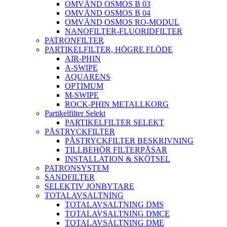
OMVÄND OSMOS B 03
OMVÄND OSMOS B 04
OMVÄND OSMOS RO-MODUL
NANOFILTER-FLUORIDFILTER
PATRONFILTER
PARTIKELFILTER, HÖGRE FLÖDE
AIR-PHIN
A-SWIPE
AQUARENS
OPTIMUM
M-SWIPE
ROCK-PHIN METALLKORG
Partikelfilter Selekt
PARTIKELFILTER SELEKT
PÅSTRYCKFILTER
PÅSTRYCKFILTER BESKRIVNING
TILLBEHÖR FILTERPÅSAR
INSTALLATION & SKÖTSEL
PATRONSYSTEM
SANDFILTER
SELEKTIV JONBYTARE
TOTALAVSALTNING
TOTALAVSALTNING DMS
TOTALAVSALTNING DMCE
TOTALAVSALTNING DME