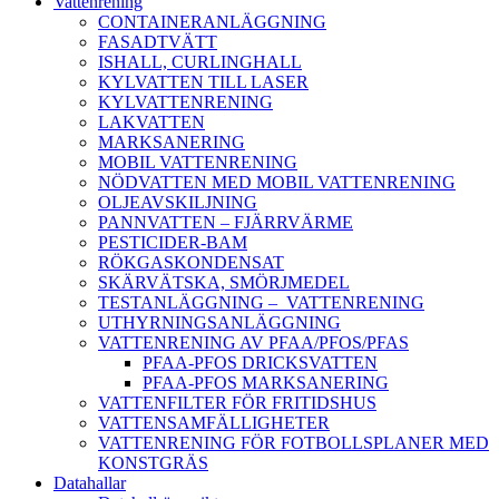
Vattenrening
CONTAINERANLÄGGNING
FASADTVÄTT
ISHALL, CURLINGHALL
KYLVATTEN TILL LASER
KYLVATTENRENING
LAKVATTEN
MARKSANERING
MOBIL VATTENRENING
NÖDVATTEN MED MOBIL VATTENRENING
OLJEAVSKILJNING
PANNVATTEN – FJÄRRVÄRME
PESTICIDER-BAM
RÖKGASKONDENSAT
SKÄRVÄTSKA, SMÖRJMEDEL
TESTANLÄGGNING – VATTENRENING
UTHYRNINGSANLÄGGNING
VATTENRENING AV PFAA/PFOS/PFAS
PFAA-PFOS DRICKSVATTEN
PFAA-PFOS MARKSANERING
VATTENFILTER FÖR FRITIDSHUS
VATTENSAMFÄLLIGHETER
VATTENRENING FÖR FOTBOLLSPLANER MED
KONSTGRÄS
Datahallar