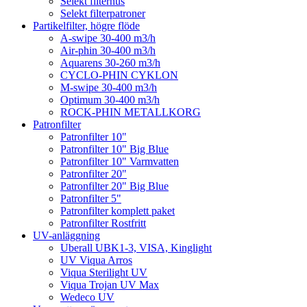
Selekt filterhus
Selekt filterpatroner
Partikelfilter, högre flöde
A-swipe 30-400 m3/h
Air-phin 30-400 m3/h
Aquarens 30-260 m3/h
CYCLO-PHIN CYKLON
M-swipe 30-400 m3/h
Optimum 30-400 m3/h
ROCK-PHIN METALLKORG
Patronfilter
Patronfilter 10"
Patronfilter 10" Big Blue
Patronfilter 10" Varmvatten
Patronfilter 20"
Patronfilter 20" Big Blue
Patronfilter 5"
Patronfilter komplett paket
Patronfilter Rostfritt
UV-anläggning
Uberall UBK1-3, VISA, Kinglight
UV Viqua Arros
Viqua Sterilight UV
Viqua Trojan UV Max
Wedeco UV