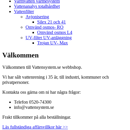
Varmvatten värmesystem
Vattenanalys totalhårdhet
Vattenfilter
Avjonisering
Silex 21 och 41
Omvänd osmos- RO
Omvänd osmos L4
UV-filter UV-anläggning
Trojan UV- Max
Välkommen
Välkommen till Vattensystem.se webbshop.
Vi har sålt vattenrening i 35 år, till industri, kommuner och
privatpersoner.
Kontakta oss gärna om ni har några frågor:
Telefon 0520-74300
info@vattensystem.se
Frakt tillkommer på alla beställningar.
Läs fullständiga affärsvillkor här >>