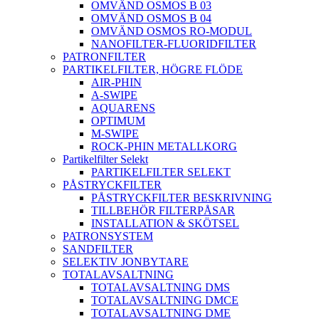
OMVÄND OSMOS B 03
OMVÄND OSMOS B 04
OMVÄND OSMOS RO-MODUL
NANOFILTER-FLUORIDFILTER
PATRONFILTER
PARTIKELFILTER, HÖGRE FLÖDE
AIR-PHIN
A-SWIPE
AQUARENS
OPTIMUM
M-SWIPE
ROCK-PHIN METALLKORG
Partikelfilter Selekt
PARTIKELFILTER SELEKT
PÅSTRYCKFILTER
PÅSTRYCKFILTER BESKRIVNING
TILLBEHÖR FILTERPÅSAR
INSTALLATION & SKÖTSEL
PATRONSYSTEM
SANDFILTER
SELEKTIV JONBYTARE
TOTALAVSALTNING
TOTALAVSALTNING DMS
TOTALAVSALTNING DMCE
TOTALAVSALTNING DME