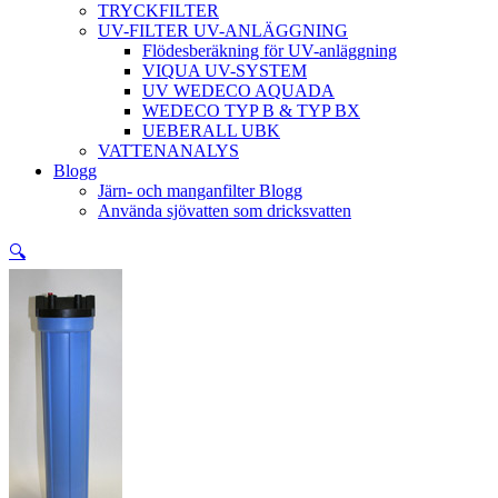
TRYCKFILTER
UV-FILTER UV-ANLÄGGNING
Flödesberäkning för UV-anläggning
VIQUA UV-SYSTEM
UV WEDECO AQUADA
WEDECO TYP B & TYP BX
UEBERALL UBK
VATTENANALYS
Blogg
Järn- och manganfilter Blogg
Använda sjövatten som dricksvatten
🔍