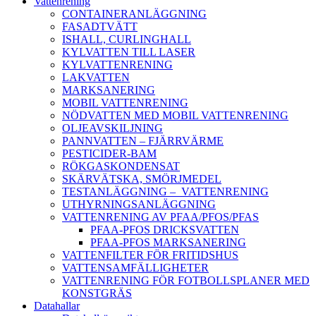
Vattenrening
CONTAINERANLÄGGNING
FASADTVÄTT
ISHALL, CURLINGHALL
KYLVATTEN TILL LASER
KYLVATTENRENING
LAKVATTEN
MARKSANERING
MOBIL VATTENRENING
NÖDVATTEN MED MOBIL VATTENRENING
OLJEAVSKILJNING
PANNVATTEN – FJÄRRVÄRME
PESTICIDER-BAM
RÖKGASKONDENSAT
SKÄRVÄTSKA, SMÖRJMEDEL
TESTANLÄGGNING – VATTENRENING
UTHYRNINGSANLÄGGNING
VATTENRENING AV PFAA/PFOS/PFAS
PFAA-PFOS DRICKSVATTEN
PFAA-PFOS MARKSANERING
VATTENFILTER FÖR FRITIDSHUS
VATTENSAMFÄLLIGHETER
VATTENRENING FÖR FOTBOLLSPLANER MED
KONSTGRÄS
Datahallar