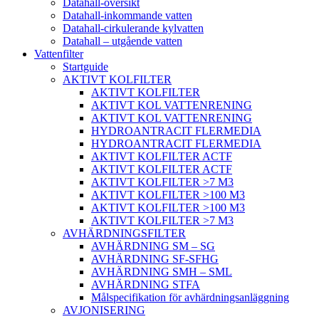
Datahall-översikt
Datahall-inkommande vatten
Datahall-cirkulerande kylvatten
Datahall – utgående vatten
Vattenfilter
Startguide
AKTIVT KOLFILTER
AKTIVT KOLFILTER
AKTIVT KOL VATTENRENING
AKTIVT KOL VATTENRENING
HYDROANTRACIT FLERMEDIA
HYDROANTRACIT FLERMEDIA
AKTIVT KOLFILTER ACTF
AKTIVT KOLFILTER ACTF
AKTIVT KOLFILTER >7 M3
AKTIVT KOLFILTER >100 M3
AKTIVT KOLFILTER >100 M3
AKTIVT KOLFILTER >7 M3
AVHÄRDNINGSFILTER
AVHÄRDNING SM – SG
AVHÄRDNING SF-SFHG
AVHÄRDNING SMH – SML
AVHÄRDNING STFA
Målspecifikation för avhärdningsanläggning
AVJONISERING