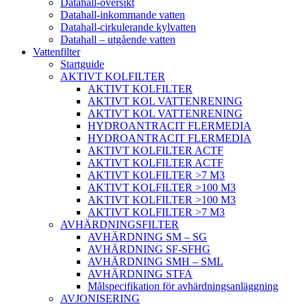
Datahall-översikt
Datahall-inkommande vatten
Datahall-cirkulerande kylvatten
Datahall – utgående vatten
Vattenfilter
Startguide
AKTIVT KOLFILTER
AKTIVT KOLFILTER
AKTIVT KOL VATTENRENING
AKTIVT KOL VATTENRENING
HYDROANTRACIT FLERMEDIA
HYDROANTRACIT FLERMEDIA
AKTIVT KOLFILTER ACTF
AKTIVT KOLFILTER ACTF
AKTIVT KOLFILTER >7 M3
AKTIVT KOLFILTER >100 M3
AKTIVT KOLFILTER >100 M3
AKTIVT KOLFILTER >7 M3
AVHÄRDNINGSFILTER
AVHÄRDNING SM – SG
AVHÄRDNING SF-SFHG
AVHÄRDNING SMH – SML
AVHÄRDNING STFA
Målspecifikation för avhärdningsanläggning
AVJONISERING