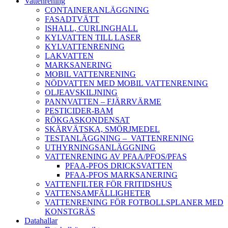
Vattenrening
CONTAINERANLÄGGNING
FASADTVÄTT
ISHALL, CURLINGHALL
KYLVATTEN TILL LASER
KYLVATTENRENING
LAKVATTEN
MARKSANERING
MOBIL VATTENRENING
NÖDVATTEN MED MOBIL VATTENRENING
OLJEAVSKILJNING
PANNVATTEN – FJÄRRVÄRME
PESTICIDER-BAM
RÖKGASKONDENSAT
SKÄRVÄTSKA, SMÖRJMEDEL
TESTANLÄGGNING – VATTENRENING
UTHYRNINGSANLÄGGNING
VATTENRENING AV PFAA/PFOS/PFAS
PFAA-PFOS DRICKSVATTEN
PFAA-PFOS MARKSANERING
VATTENFILTER FÖR FRITIDSHUS
VATTENSAMFÄLLIGHETER
VATTENRENING FÖR FOTBOLLSPLANER MED
KONSTGRÄS
Datahallar