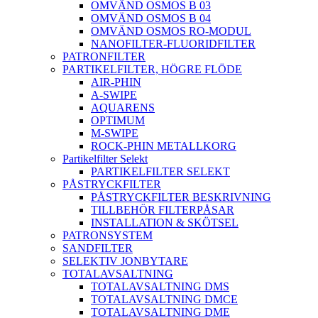
OMVÄND OSMOS B 03
OMVÄND OSMOS B 04
OMVÄND OSMOS RO-MODUL
NANOFILTER-FLUORIDFILTER
PATRONFILTER
PARTIKELFILTER, HÖGRE FLÖDE
AIR-PHIN
A-SWIPE
AQUARENS
OPTIMUM
M-SWIPE
ROCK-PHIN METALLKORG
Partikelfilter Selekt
PARTIKELFILTER SELEKT
PÅSTRYCKFILTER
PÅSTRYCKFILTER BESKRIVNING
TILLBEHÖR FILTERPÅSAR
INSTALLATION & SKÖTSEL
PATRONSYSTEM
SANDFILTER
SELEKTIV JONBYTARE
TOTALAVSALTNING
TOTALAVSALTNING DMS
TOTALAVSALTNING DMCE
TOTALAVSALTNING DME