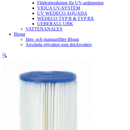
Flödesberäkning för UV-anläggning
VIQUA UV-SYSTEM
UV WEDECO AQUADA
WEDECO TYP B & TYP BX
UEBERALL UBK
VATTENANALYS
Blogg
Järn- och manganfilter Blogg
Använda sjövatten som dricksvatten
🔍