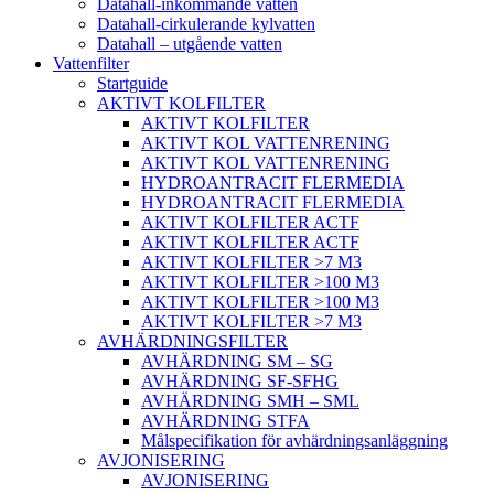
Datahall-inkommande vatten
Datahall-cirkulerande kylvatten
Datahall – utgående vatten
Vattenfilter
Startguide
AKTIVT KOLFILTER
AKTIVT KOLFILTER
AKTIVT KOL VATTENRENING
AKTIVT KOL VATTENRENING
HYDROANTRACIT FLERMEDIA
HYDROANTRACIT FLERMEDIA
AKTIVT KOLFILTER ACTF
AKTIVT KOLFILTER ACTF
AKTIVT KOLFILTER >7 M3
AKTIVT KOLFILTER >100 M3
AKTIVT KOLFILTER >100 M3
AKTIVT KOLFILTER >7 M3
AVHÄRDNINGSFILTER
AVHÄRDNING SM – SG
AVHÄRDNING SF-SFHG
AVHÄRDNING SMH – SML
AVHÄRDNING STFA
Målspecifikation för avhärdningsanläggning
AVJONISERING
AVJONISERING