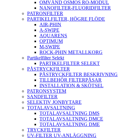
OMVÄND OSMOS RO-MODUL
NANOFILTER-FLUORIDFILTER
PATRONFILTER
PARTIKELFILTER, HÖGRE FLÖDE
AIR-PHIN
A-SWIPE
AQUARENS
OPTIMUM
M-SWIPE
ROCK-PHIN METALLKORG
Partikelfilter Selekt
PARTIKELFILTER SELEKT
PÅSTRYCKFILTER
PÅSTRYCKFILTER BESKRIVNING
TILLBEHÖR FILTERPÅSAR
INSTALLATION & SKÖTSEL
PATRONSYSTEM
SANDFILTER
SELEKTIV JONBYTARE
TOTALAVSALTNING
TOTALAVSALTNING DMS
TOTALAVSALTNING DMCE
TOTALAVSALTNING DME
TRYCKFILTER
UV-FILTER UV-ANLÄGGNING