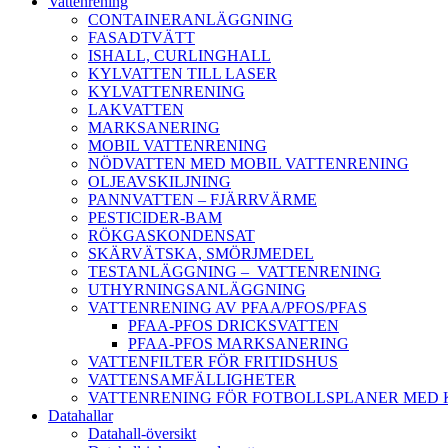
Vattenrening
CONTAINERANLÄGGNING
FASADTVÄTT
ISHALL, CURLINGHALL
KYLVATTEN TILL LASER
KYLVATTENRENING
LAKVATTEN
MARKSANERING
MOBIL VATTENRENING
NÖDVATTEN MED MOBIL VATTENRENING
OLJEAVSKILJNING
PANNVATTEN – FJÄRRVÄRME
PESTICIDER-BAM
RÖKGASKONDENSAT
SKÄRVÄTSKA, SMÖRJMEDEL
TESTANLÄGGNING – VATTENRENING
UTHYRNINGSANLÄGGNING
VATTENRENING AV PFAA/PFOS/PFAS
PFAA-PFOS DRICKSVATTEN
PFAA-PFOS MARKSANERING
VATTENFILTER FÖR FRITIDSHUS
VATTENSAMFÄLLIGHETER
VATTENRENING FÖR FOTBOLLSPLANER MED
Datahallar
Datahall-översikt