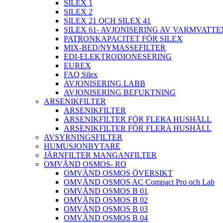
SILEX 1
SILEX 2
SILEX 21 OCH SILEX 41
SILEX 61- AVJONISERING AV VARMVATTE
PATRONKAPACITET FÖR SILEX
MIX-BED/NYMASSEFILTER
EDI-ELEKTRODIONESERING
EUREX
FAQ Silex
AVJONISERING LABB
AVJONISERING BEFUKTNING
ARSENIKFILTER
ARSENIKFILTER
ARSENIKFILTER FÖR FLERA HUSHÅLL
ARSENIKFILTER FÖR FLERA HUSHÅLL
AVSYRNINGSFILTER
HUMUSJONBYTARE
JÄRNFILTER MANGANFILTER
OMVÄND OSMOS- RO
OMVÄND OSMOS ÖVERSIKT
OMVÄND OSMOS AC Compact Pro och Lab
OMVÄND OSMOS B 01
OMVÄND OSMOS B 02
OMVÄND OSMOS B 03
OMVÄND OSMOS B 04