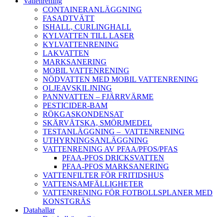
Vattenrening
CONTAINERANLÄGGNING
FASADTVÄTT
ISHALL, CURLINGHALL
KYLVATTEN TILL LASER
KYLVATTENRENING
LAKVATTEN
MARKSANERING
MOBIL VATTENRENING
NÖDVATTEN MED MOBIL VATTENRENING
OLJEAVSKILJNING
PANNVATTEN – FJÄRRVÄRME
PESTICIDER-BAM
RÖKGASKONDENSAT
SKÄRVÄTSKA, SMÖRJMEDEL
TESTANLÄGGNING – VATTENRENING
UTHYRNINGSANLÄGGNING
VATTENRENING AV PFAA/PFOS/PFAS
PFAA-PFOS DRICKSVATTEN
PFAA-PFOS MARKSANERING
VATTENFILTER FÖR FRITIDSHUS
VATTENSAMFÄLLIGHETER
VATTENRENING FÖR FOTBOLLSPLANER MED
KONSTGRÄS
Datahallar