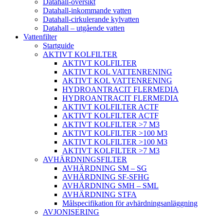
Datahall-översikt
Datahall-inkommande vatten
Datahall-cirkulerande kylvatten
Datahall – utgående vatten
Vattenfilter
Startguide
AKTIVT KOLFILTER
AKTIVT KOLFILTER
AKTIVT KOL VATTENRENING
AKTIVT KOL VATTENRENING
HYDROANTRACIT FLERMEDIA
HYDROANTRACIT FLERMEDIA
AKTIVT KOLFILTER ACTF
AKTIVT KOLFILTER ACTF
AKTIVT KOLFILTER >7 M3
AKTIVT KOLFILTER >100 M3
AKTIVT KOLFILTER >100 M3
AKTIVT KOLFILTER >7 M3
AVHÄRDNINGSFILTER
AVHÄRDNING SM – SG
AVHÄRDNING SF-SFHG
AVHÄRDNING SMH – SML
AVHÄRDNING STFA
Målspecifikation för avhärdningsanläggning
AVJONISERING