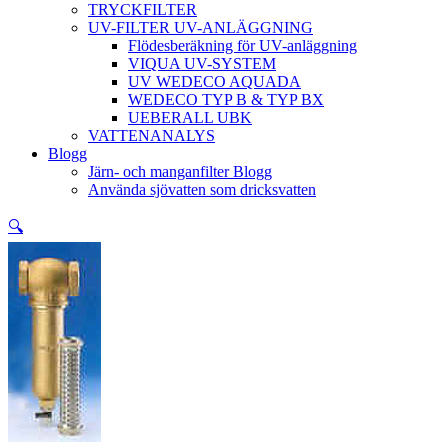
TRYCKFILTER
UV-FILTER UV-ANLÄGGNING
Flödesberäkning för UV-anläggning
VIQUA UV-SYSTEM
UV WEDECO AQUADA
WEDECO TYP B & TYP BX
UEBERALL UBK
VATTENANALYS
Blogg
Järn- och manganfilter Blogg
Använda sjövatten som dricksvatten
🔍