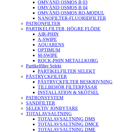
OMVÄND OSMOS B 03
OMVÄND OSMOS B 04
OMVÄND OSMOS RO-MODUL
NANOFILTER-FLUORIDFILTER
PATRONFILTER
PARTIKELFILTER, HÖGRE FLÖDE
AIR-PHIN
A-SWIPE
AQUARENS
OPTIMUM
M-SWIPE
ROCK-PHIN METALLKORG
Partikelfilter Selekt
PARTIKELFILTER SELEKT
PÅSTRYCKFILTER
PÅSTRYCKFILTER BESKRIVNING
TILLBEHÖR FILTERPÅSAR
INSTALLATION & SKÖTSEL
PATRONSYSTEM
SANDFILTER
SELEKTIV JONBYTARE
TOTALAVSALTNING
TOTALAVSALTNING DMS
TOTALAVSALTNING DMCE
TOTALAVSALTNING DME