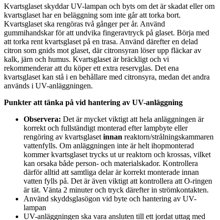
Kvartsglaset skyddar UV-lampan och byts om det är skadat eller om
kvartsglaset har en beläggning som inte går att torka bort.
Kvartsglaset ska rengöras två gånger per år. Använd
gummihandskar för att undvika fingeravtryck på glaset. Börja med
att torka rent kvartsglaset på en trasa. Använd därefter en delad
citron som gnids mot glaset, där citronsyran löser upp fläckar av
kalk, järn och humus. Kvartsglaset är bräckligt och vi
rekommenderar att du köper ett extra reservglas. Det ena
kvartsglaset kan stå i en behållare med citronsyra, medan det andra
används i UV-anläggningen.
Punkter att tänka på vid hantering av UV-anläggning
Observera:
Det är mycket viktigt att hela anläggningen är
korrekt och fullständigt monterad efter lampbyte eller
rengöring av kvartsglaset
innan
reaktorn/strålningskammaren
vattenfylls. Om anläggningen inte är helt ihopmonterad
kommer kvartsglaset trycks ut ur reaktorn och krossas, vilket
kan orsaka både person- och materialskador. Kontrollera
därför alltid att samtliga delar är korrekt monterade innan
vatten fylls på. Det är även viktigt att kontrollera att O-ringen
är tät. Vänta 2 minuter och tryck därefter in strömkontakten.
Använd skyddsglasögon vid byte och hantering av UV-
lampan
UV-anläggningen ska vara ansluten till ett jordat uttag med