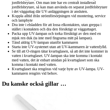
jordfelsbrytare. Om man inte har en centralt installerad
jordfelsbrytare, så kan man använda en separat jordfelsbrytare
i det vägguttag där UV-anläggningen är ansluten.
Koppla alltid ifrån strömförsörjningen vid montering, service
och lampbyte
Dra inte i elsladden för att lossa elkontakten, utan greppa i
stället i kontakten och dra den försiktigt ur vägguttaget.
Packa upp UV-lampan och torka försiktigt av den med en
mjuk ren duk (ta inte med fingrarna mitt på lampan).
Tänd aldrig UV-lampan utanför kammaren
Starta inte UV-systemet utan att UV-kammaren är vattenfylld.
Se till att O-ringen tätar kvartsglasen, så att det inte kommer in
vatten i kvartsglaset. UV-lampan ska inte komma i kontakt
med vatten, det är enbart utsidan på kvartsglaset som ska
komma i kontakt med vatten.
Kvartsglaset ska rengöras vid varje byte av UV-lampa. UV-
kammaren rengörs vid behov.
Du kanske också gillar …