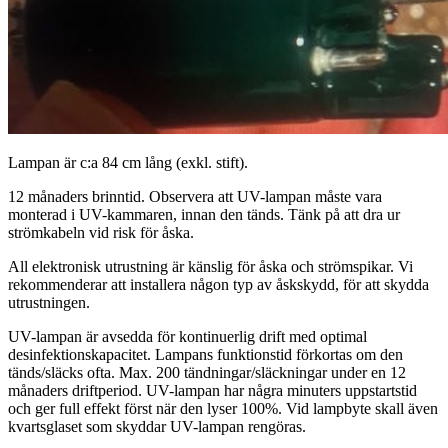
Lampan är c:a 84 cm lång (exkl. stift).
12 månaders brinntid. Observera att UV-lampan måste vara
monterad i UV-kammaren, innan den tänds. Tänk på att dra ur
strömkabeln vid risk för åska.
All elektronisk utrustning är känslig för åska och strömspikar. Vi
rekommenderar att installera någon typ av åskskydd, för att skydda
utrustningen.
UV-lampan är avsedda för kontinuerlig drift med optimal
desinfektionskapacitet. Lampans funktionstid förkortas om den
tänds/släcks ofta. Max. 200 tändningar/släckningar under en 12
månaders driftperiod. UV-lampan har några minuters uppstartstid
och ger full effekt först när den lyser 100%. Vid lampbyte skall även
kvartsglaset som skyddar UV-lampan rengöras.