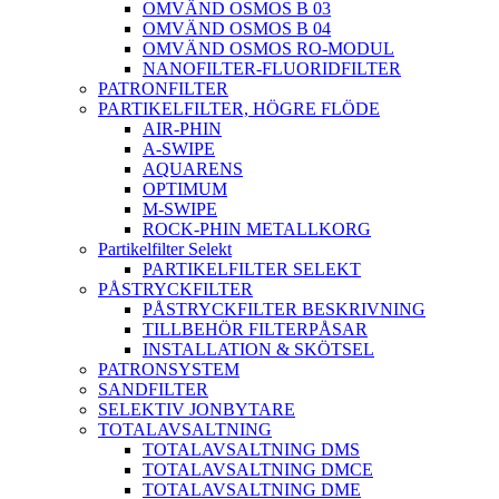
OMVÄND OSMOS B 03
OMVÄND OSMOS B 04
OMVÄND OSMOS RO-MODUL
NANOFILTER-FLUORIDFILTER
PATRONFILTER
PARTIKELFILTER, HÖGRE FLÖDE
AIR-PHIN
A-SWIPE
AQUARENS
OPTIMUM
M-SWIPE
ROCK-PHIN METALLKORG
Partikelfilter Selekt
PARTIKELFILTER SELEKT
PÅSTRYCKFILTER
PÅSTRYCKFILTER BESKRIVNING
TILLBEHÖR FILTERPÅSAR
INSTALLATION & SKÖTSEL
PATRONSYSTEM
SANDFILTER
SELEKTIV JONBYTARE
TOTALAVSALTNING
TOTALAVSALTNING DMS
TOTALAVSALTNING DMCE
TOTALAVSALTNING DME