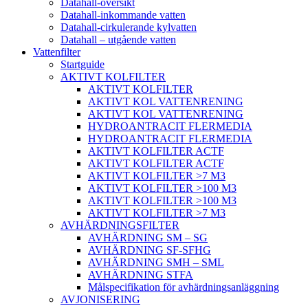
Datahall-översikt
Datahall-inkommande vatten
Datahall-cirkulerande kylvatten
Datahall – utgående vatten
Vattenfilter
Startguide
AKTIVT KOLFILTER
AKTIVT KOLFILTER
AKTIVT KOL VATTENRENING
AKTIVT KOL VATTENRENING
HYDROANTRACIT FLERMEDIA
HYDROANTRACIT FLERMEDIA
AKTIVT KOLFILTER ACTF
AKTIVT KOLFILTER ACTF
AKTIVT KOLFILTER >7 M3
AKTIVT KOLFILTER >100 M3
AKTIVT KOLFILTER >100 M3
AKTIVT KOLFILTER >7 M3
AVHÄRDNINGSFILTER
AVHÄRDNING SM – SG
AVHÄRDNING SF-SFHG
AVHÄRDNING SMH – SML
AVHÄRDNING STFA
Målspecifikation för avhärdningsanläggning
AVJONISERING