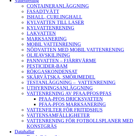
Vattenrening
CONTAINERANLÄGGNING
FASADTVÄTT
ISHALL, CURLINGHALL
KYLVATTEN TILL LASER
KYLVATTENRENING
LAKVATTEN
MARKSANERING
MOBIL VATTENRENING
NÖDVATTEN MED MOBIL VATTENRENING
OLJEAVSKILJNING
PANNVATTEN – FJÄRRVÄRME
PESTICIDER-BAM
RÖKGASKONDENSAT
SKÄRVÄTSKA, SMÖRJMEDEL
TESTANLÄGGNING – VATTENRENING
UTHYRNINGSANLÄGGNING
VATTENRENING AV PFAA/PFOS/PFAS
PFAA-PFOS DRICKSVATTEN
PFAA-PFOS MARKSANERING
VATTENFILTER FÖR FRITIDSHUS
VATTENSAMFÄLLIGHETER
VATTENRENING FÖR FOTBOLLSPLANER MED
KONSTGRÄS
Datahallar