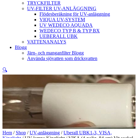
TRYCKFILTER
UV-FILTER UV-ANLÄGGNING
Flödesberäkning för UV-anläggning
VIQUA UV-SYSTEM
UV WEDECO AQUADA
WEDECO TYP B & TYP BX
UEBERALL UBK
VATTENANALYS
Blogg
Järn- och manganfilter Blogg
Använda sjövatten som dricksvatten
🔍
Hem
/
Shop
/
UV-anläggning
/
Uberall UBK1-3, VISA,