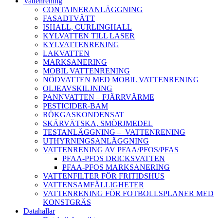
Vattenrening
CONTAINERANLÄGGNING
FASADTVÄTT
ISHALL, CURLINGHALL
KYLVATTEN TILL LASER
KYLVATTENRENING
LAKVATTEN
MARKSANERING
MOBIL VATTENRENING
NÖDVATTEN MED MOBIL VATTENRENING
OLJEAVSKILJNING
PANNVATTEN – FJÄRRVÄRME
PESTICIDER-BAM
RÖKGASKONDENSAT
SKÄRVÄTSKA, SMÖRJMEDEL
TESTANLÄGGNING – VATTENRENING
UTHYRNINGSANLÄGGNING
VATTENRENING AV PFAA/PFOS/PFAS
PFAA-PFOS DRICKSVATTEN
PFAA-PFOS MARKSANERING
VATTENFILTER FÖR FRITIDSHUS
VATTENSAMFÄLLIGHETER
VATTENRENING FÖR FOTBOLLSPLANER MED
KONSTGRÄS
Datahallar