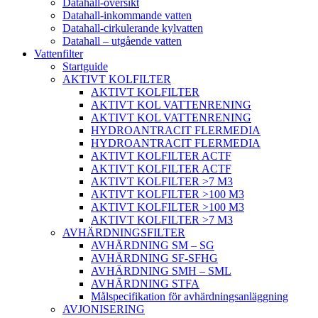
Datahall-översikt
Datahall-inkommande vatten
Datahall-cirkulerande kylvatten
Datahall – utgående vatten
Vattenfilter
Startguide
AKTIVT KOLFILTER
AKTIVT KOLFILTER
AKTIVT KOL VATTENRENING
AKTIVT KOL VATTENRENING
HYDROANTRACIT FLERMEDIA
HYDROANTRACIT FLERMEDIA
AKTIVT KOLFILTER ACTF
AKTIVT KOLFILTER ACTF
AKTIVT KOLFILTER >7 M3
AKTIVT KOLFILTER >100 M3
AKTIVT KOLFILTER >100 M3
AKTIVT KOLFILTER >7 M3
AVHÄRDNINGSFILTER
AVHÄRDNING SM – SG
AVHÄRDNING SF-SFHG
AVHÄRDNING SMH – SML
AVHÄRDNING STFA
Målspecifikation för avhärdningsanläggning
AVJONISERING