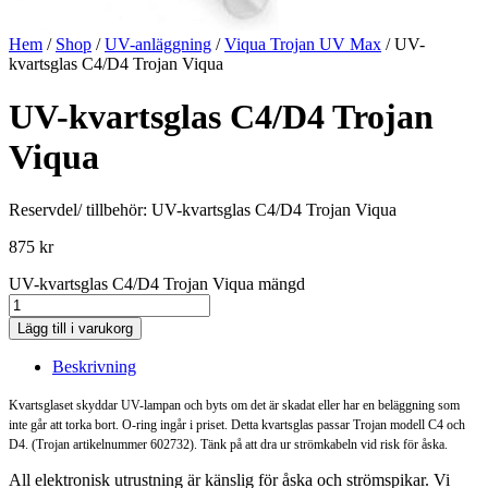
Hem
/
Shop
/
UV-anläggning
/
Viqua Trojan UV Max
/ UV-
kvartsglas C4/D4 Trojan Viqua
UV-kvartsglas C4/D4 Trojan
Viqua
Reservdel/ tillbehör: UV-kvartsglas C4/D4 Trojan Viqua
875
kr
UV-kvartsglas C4/D4 Trojan Viqua mängd
Lägg till i varukorg
Beskrivning
Kvartsglaset skyddar UV-lampan och byts om det är skadat eller har en beläggning som
inte går att torka bort. O-ring ingår i priset. Detta kvartsglas passar Trojan modell C4 och
D4. (Trojan artikelnummer 602732).
Tänk på att dra ur strömkabeln vid risk för åska.
All elektronisk utrustning är känslig för åska och strömspikar. Vi