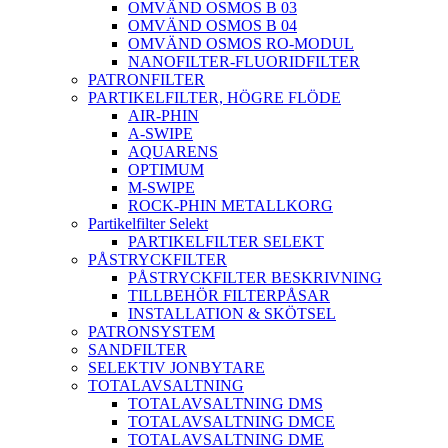
OMVÄND OSMOS B 03
OMVÄND OSMOS B 04
OMVÄND OSMOS RO-MODUL
NANOFILTER-FLUORIDFILTER
PATRONFILTER
PARTIKELFILTER, HÖGRE FLÖDE
AIR-PHIN
A-SWIPE
AQUARENS
OPTIMUM
M-SWIPE
ROCK-PHIN METALLKORG
Partikelfilter Selekt
PARTIKELFILTER SELEKT
PÅSTRYCKFILTER
PÅSTRYCKFILTER BESKRIVNING
TILLBEHÖR FILTERPÅSAR
INSTALLATION & SKÖTSEL
PATRONSYSTEM
SANDFILTER
SELEKTIV JONBYTARE
TOTALAVSALTNING
TOTALAVSALTNING DMS
TOTALAVSALTNING DMCE
TOTALAVSALTNING DME