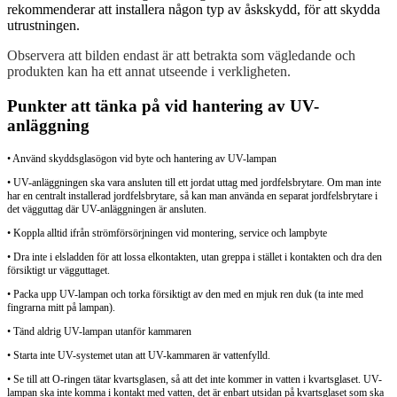
rekommenderar att installera någon typ av åskskydd, för att skydda
utrustningen.
Observera att bilden endast är att betrakta som vägledande och
produkten kan ha ett annat utseende i verkligheten.
Punkter att tänka på vid hantering av UV-
anläggning
• Använd skyddsglasögon vid byte och hantering av UV-lampan
• UV-anläggningen ska vara ansluten till ett jordat uttag med jordfelsbrytare. Om man inte
har en centralt installerad jordfelsbrytare, så kan man använda en separat jordfelsbrytare i
det vägguttag där UV-anläggningen är ansluten.
• Koppla alltid ifrån strömförsörjningen vid montering, service och lampbyte
• Dra inte i elsladden för att lossa elkontakten, utan greppa i stället i kontakten och dra den
försiktigt ur vägguttaget.
• Packa upp UV-lampan och torka försiktigt av den med en mjuk ren duk (ta inte med
fingrarna mitt på lampan).
• Tänd aldrig UV-lampan utanför kammaren
• Starta inte UV-systemet utan att UV-kammaren är vattenfylld.
• Se till att O-ringen tätar kvartsglasen, så att det inte kommer in vatten i kvartsglaset. UV-
lampan ska inte komma i kontakt med vatten, det är enbart utsidan på kvartsglaset som ska