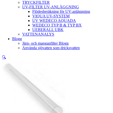
TRYCKFILTER
UV-FILTER UV-ANLÄGGNING
Flödesberäkning för UV-anläggning
VIQUA UV-SYSTEM
UV WEDECO AQUADA
WEDECO TYP B & TYP BX
UEBERALL UBK
VATTENANALYS
Blogg
Järn- och manganfilter Blogg
Använda sjövatten som dricksvatten
🔍