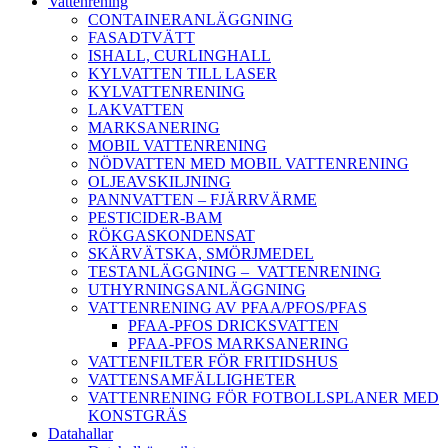
Vattenrening
CONTAINERANLÄGGNING
FASADTVÄTT
ISHALL, CURLINGHALL
KYLVATTEN TILL LASER
KYLVATTENRENING
LAKVATTEN
MARKSANERING
MOBIL VATTENRENING
NÖDVATTEN MED MOBIL VATTENRENING
OLJEAVSKILJNING
PANNVATTEN – FJÄRRVÄRME
PESTICIDER-BAM
RÖKGASKONDENSAT
SKÄRVÄTSKA, SMÖRJMEDEL
TESTANLÄGGNING – VATTENRENING
UTHYRNINGSANLÄGGNING
VATTENRENING AV PFAA/PFOS/PFAS
PFAA-PFOS DRICKSVATTEN
PFAA-PFOS MARKSANERING
VATTENFILTER FÖR FRITIDSHUS
VATTENSAMFÄLLIGHETER
VATTENRENING FÖR FOTBOLLSPLANER MED
KONSTGRÄS
Datahallar