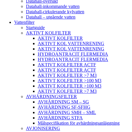
Datahall-översikt
Datahall-inkommande vatten
Datahall-cirkulerande kylvatten
Datahall – utgående vatten
Vattenfilter
Startguide
AKTIVT KOLFILTER
AKTIVT KOLFILTER
AKTIVT KOL VATTENRENING
AKTIVT KOL VATTENRENING
HYDROANTRACIT FLERMEDIA
HYDROANTRACIT FLERMEDIA
AKTIVT KOLFILTER ACTF
AKTIVT KOLFILTER ACTF
AKTIVT KOLFILTER >7 M3
AKTIVT KOLFILTER >100 M3
AKTIVT KOLFILTER >100 M3
AKTIVT KOLFILTER >7 M3
AVHÄRDNINGSFILTER
AVHÄRDNING SM – SG
AVHÄRDNING SF-SFHG
AVHÄRDNING SMH – SML
AVHÄRDNING STFA
Målspecifikation för avhärdningsanläggning
AVJONISERING