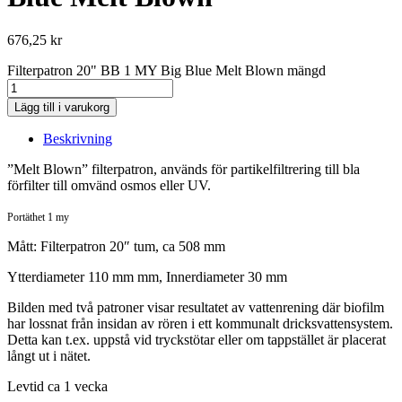
676,25
kr
Filterpatron 20" BB 1 MY Big Blue Melt Blown mängd
Lägg till i varukorg
Beskrivning
”Melt Blown” filterpatron, används för partikelfiltrering till bla
förfilter till omvänd osmos eller UV.
Portäthet 1 my
Mått: Filterpatron 20″ tum, ca 508 mm
Ytterdiameter 110 mm mm, Innerdiameter 30 mm
Bilden med två patroner visar resultatet av vattenrening där biofilm
har lossnat från insidan av rören i ett kommunalt dricksvattensystem.
Detta kan t.ex. uppstå vid tryckstötar eller om tappstället är placerat
långt ut i nätet.
Levtid ca 1 vecka