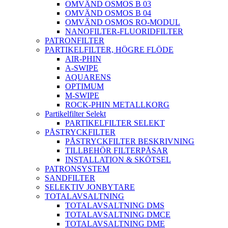
OMVÄND OSMOS B 03
OMVÄND OSMOS B 04
OMVÄND OSMOS RO-MODUL
NANOFILTER-FLUORIDFILTER
PATRONFILTER
PARTIKELFILTER, HÖGRE FLÖDE
AIR-PHIN
A-SWIPE
AQUARENS
OPTIMUM
M-SWIPE
ROCK-PHIN METALLKORG
Partikelfilter Selekt
PARTIKELFILTER SELEKT
PÅSTRYCKFILTER
PÅSTRYCKFILTER BESKRIVNING
TILLBEHÖR FILTERPÅSAR
INSTALLATION & SKÖTSEL
PATRONSYSTEM
SANDFILTER
SELEKTIV JONBYTARE
TOTALAVSALTNING
TOTALAVSALTNING DMS
TOTALAVSALTNING DMCE
TOTALAVSALTNING DME