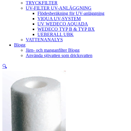
TRYCKFILTER
UV-FILTER UV-ANLÄGGNING
Flödesberäkning för UV-anläggning
VIQUA UV-SYSTEM
UV WEDECO AQUADA
WEDECO TYP B & TYP BX
UEBERALL UBK
VATTENANALYS
Blogg
Järn- och manganfilter Blogg
Använda sjövatten som dricksvatten
🔍