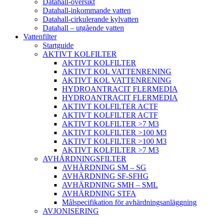
Datahall-översikt
Datahall-inkommande vatten
Datahall-cirkulerande kylvatten
Datahall – utgående vatten
Vattenfilter
Startguide
AKTIVT KOLFILTER
AKTIVT KOLFILTER
AKTIVT KOL VATTENRENING
AKTIVT KOL VATTENRENING
HYDROANTRACIT FLERMEDIA
HYDROANTRACIT FLERMEDIA
AKTIVT KOLFILTER ACTF
AKTIVT KOLFILTER ACTF
AKTIVT KOLFILTER >7 M3
AKTIVT KOLFILTER >100 M3
AKTIVT KOLFILTER >100 M3
AKTIVT KOLFILTER >7 M3
AVHÄRDNINGSFILTER
AVHÄRDNING SM – SG
AVHÄRDNING SF-SFHG
AVHÄRDNING SMH – SML
AVHÄRDNING STFA
Målspecifikation för avhärdningsanläggning
AVJONISERING