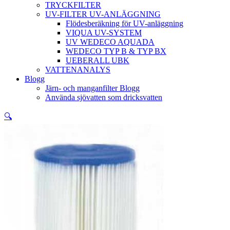
TRYCKFILTER
UV-FILTER UV-ANLÄGGNING
Flödesberäkning för UV-anläggning
VIQUA UV-SYSTEM
UV WEDECO AQUADA
WEDECO TYP B & TYP BX
UEBERALL UBK
VATTENANALYS
Blogg
Järn- och manganfilter Blogg
Använda sjövatten som dricksvatten
🔍