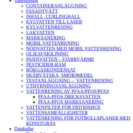
Vattenrening
CONTAINERANLÄGGNING
FASADTVÄTT
ISHALL, CURLINGHALL
KYLVATTEN TILL LASER
KYLVATTENRENING
LAKVATTEN
MARKSANERING
MOBIL VATTENRENING
NÖDVATTEN MED MOBIL VATTENRENING
OLJEAVSKILJNING
PANNVATTEN – FJÄRRVÄRME
PESTICIDER-BAM
RÖKGASKONDENSAT
SKÄRVÄTSKA, SMÖRJMEDEL
TESTANLÄGGNING – VATTENRENING
UTHYRNINGSANLÄGGNING
VATTENRENING AV PFAA/PFOS/PFAS
PFAA-PFOS DRICKSVATTEN
PFAA-PFOS MARKSANERING
VATTENFILTER FÖR FRITIDSHUS
VATTENSAMFÄLLIGHETER
VATTENRENING FÖR FOTBOLLSPLANER MED
KONSTGRÄS
Datahallar