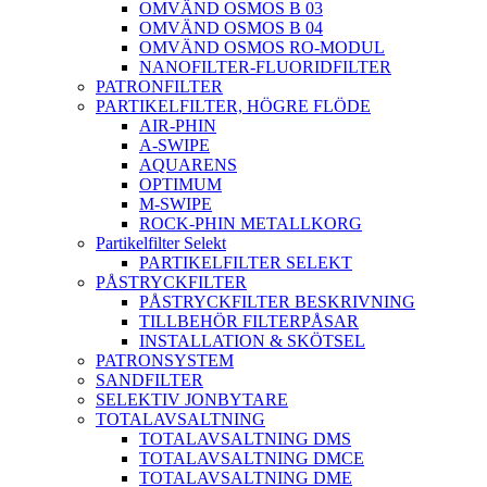
OMVÄND OSMOS B 03
OMVÄND OSMOS B 04
OMVÄND OSMOS RO-MODUL
NANOFILTER-FLUORIDFILTER
PATRONFILTER
PARTIKELFILTER, HÖGRE FLÖDE
AIR-PHIN
A-SWIPE
AQUARENS
OPTIMUM
M-SWIPE
ROCK-PHIN METALLKORG
Partikelfilter Selekt
PARTIKELFILTER SELEKT
PÅSTRYCKFILTER
PÅSTRYCKFILTER BESKRIVNING
TILLBEHÖR FILTERPÅSAR
INSTALLATION & SKÖTSEL
PATRONSYSTEM
SANDFILTER
SELEKTIV JONBYTARE
TOTALAVSALTNING
TOTALAVSALTNING DMS
TOTALAVSALTNING DMCE
TOTALAVSALTNING DME