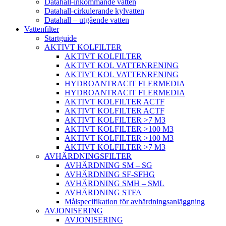
Datahall-inkommande vatten
Datahall-cirkulerande kylvatten
Datahall – utgående vatten
Vattenfilter
Startguide
AKTIVT KOLFILTER
AKTIVT KOLFILTER
AKTIVT KOL VATTENRENING
AKTIVT KOL VATTENRENING
HYDROANTRACIT FLERMEDIA
HYDROANTRACIT FLERMEDIA
AKTIVT KOLFILTER ACTF
AKTIVT KOLFILTER ACTF
AKTIVT KOLFILTER >7 M3
AKTIVT KOLFILTER >100 M3
AKTIVT KOLFILTER >100 M3
AKTIVT KOLFILTER >7 M3
AVHÄRDNINGSFILTER
AVHÄRDNING SM – SG
AVHÄRDNING SF-SFHG
AVHÄRDNING SMH – SML
AVHÄRDNING STFA
Målspecifikation för avhärdningsanläggning
AVJONISERING
AVJONISERING