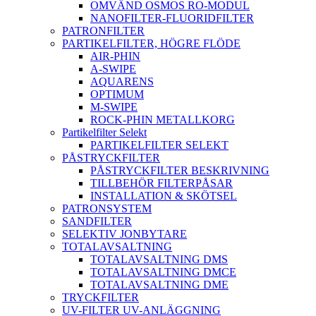
OMVÄND OSMOS RO-MODUL
NANOFILTER-FLUORIDFILTER
PATRONFILTER
PARTIKELFILTER, HÖGRE FLÖDE
AIR-PHIN
A-SWIPE
AQUARENS
OPTIMUM
M-SWIPE
ROCK-PHIN METALLKORG
Partikelfilter Selekt
PARTIKELFILTER SELEKT
PÅSTRYCKFILTER
PÅSTRYCKFILTER BESKRIVNING
TILLBEHÖR FILTERPÅSAR
INSTALLATION & SKÖTSEL
PATRONSYSTEM
SANDFILTER
SELEKTIV JONBYTARE
TOTALAVSALTNING
TOTALAVSALTNING DMS
TOTALAVSALTNING DMCE
TOTALAVSALTNING DME
TRYCKFILTER
UV-FILTER UV-ANLÄGGNING