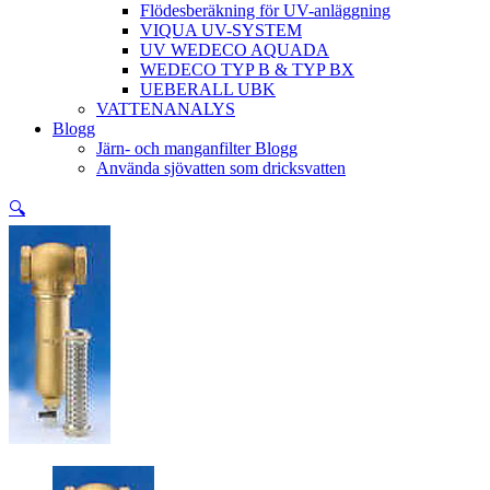
Flödesberäkning för UV-anläggning
VIQUA UV-SYSTEM
UV WEDECO AQUADA
WEDECO TYP B & TYP BX
UEBERALL UBK
VATTENANALYS
Blogg
Järn- och manganfilter Blogg
Använda sjövatten som dricksvatten
🔍