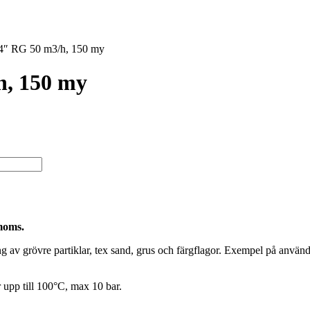
R 4″ RG 50 m3/h, 150 my
h, 150 my
 moms.
ltrering av grövre partiklar, tex sand, grus och färgflagor. Exempel på a
 upp till 100°C, max 10 bar.