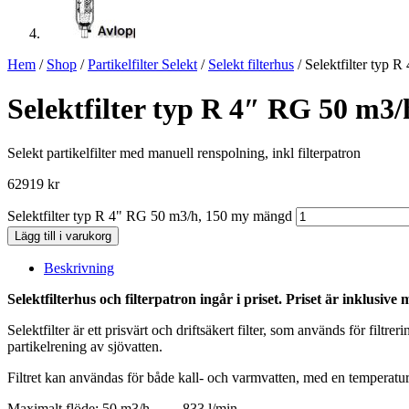
Hem
/
Shop
/
Partikelfilter Selekt
/
Selekt filterhus
/ Selektfilter typ 
Selektfilter typ R 4″ RG 50 m3/
Selekt partikelfilter med manuell renspolning, inkl filterpatron
62919
kr
Selektfilter typ R 4" RG 50 m3/h, 150 my mängd
Lägg till i varukorg
Beskrivning
Selektfilterhus och filterpatron ingår i priset. Priset är inklusive
Selektfilter är ett prisvärt och driftsäkert filter, som används för fi
partikelrening av sjövatten.
Filtret kan användas för både kall- och varmvatten, med en temperatur
Maximalt flöde: 50 m3/h 833 l/min