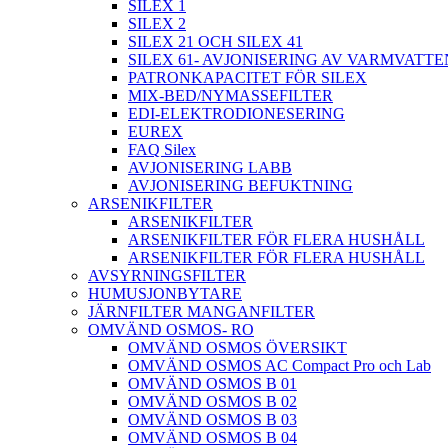
SILEX 1
SILEX 2
SILEX 21 OCH SILEX 41
SILEX 61- AVJONISERING AV VARMVATTE
PATRONKAPACITET FÖR SILEX
MIX-BED/NYMASSEFILTER
EDI-ELEKTRODIONESERING
EUREX
FAQ Silex
AVJONISERING LABB
AVJONISERING BEFUKTNING
ARSENIKFILTER
ARSENIKFILTER
ARSENIKFILTER FÖR FLERA HUSHÅLL
ARSENIKFILTER FÖR FLERA HUSHÅLL
AVSYRNINGSFILTER
HUMUSJONBYTARE
JÄRNFILTER MANGANFILTER
OMVÄND OSMOS- RO
OMVÄND OSMOS ÖVERSIKT
OMVÄND OSMOS AC Compact Pro och Lab
OMVÄND OSMOS B 01
OMVÄND OSMOS B 02
OMVÄND OSMOS B 03
OMVÄND OSMOS B 04