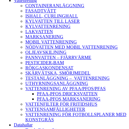
Vattenrening
CONTAINERANLÄGGNING
FASADTVÄTT
ISHALL, CURLINGHALL
KYLVATTEN TILL LASER
KYLVATTENRENING
LAKVATTEN
MARKSANERING
MOBIL VATTENRENING
NÖDVATTEN MED MOBIL VATTENRENING
OLJEAVSKILJNING
PANNVATTEN – FJÄRRVÄRME
PESTICIDER-BAM
RÖKGASKONDENSAT
SKÄRVÄTSKA, SMÖRJMEDEL
TESTANLÄGGNING – VATTENRENING
UTHYRNINGSANLÄGGNING
VATTENRENING AV PFAA/PFOS/PFAS
PFAA-PFOS DRICKSVATTEN
PFAA-PFOS MARKSANERING
VATTENFILTER FÖR FRITIDSHUS
VATTENSAMFÄLLIGHETER
VATTENRENING FÖR FOTBOLLSPLANER MED
KONSTGRÄS
Datahallar