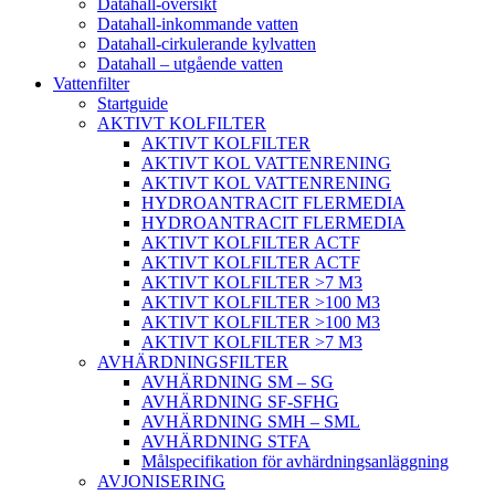
Datahall-översikt
Datahall-inkommande vatten
Datahall-cirkulerande kylvatten
Datahall – utgående vatten
Vattenfilter
Startguide
AKTIVT KOLFILTER
AKTIVT KOLFILTER
AKTIVT KOL VATTENRENING
AKTIVT KOL VATTENRENING
HYDROANTRACIT FLERMEDIA
HYDROANTRACIT FLERMEDIA
AKTIVT KOLFILTER ACTF
AKTIVT KOLFILTER ACTF
AKTIVT KOLFILTER >7 M3
AKTIVT KOLFILTER >100 M3
AKTIVT KOLFILTER >100 M3
AKTIVT KOLFILTER >7 M3
AVHÄRDNINGSFILTER
AVHÄRDNING SM – SG
AVHÄRDNING SF-SFHG
AVHÄRDNING SMH – SML
AVHÄRDNING STFA
Målspecifikation för avhärdningsanläggning
AVJONISERING