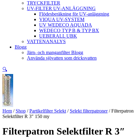
TRYCKFILTER
UV-FILTER UV-ANLÄGGNING
Flödesberäkning för UV-anläggning
VIQUA UV-SYSTEM
UV WEDECO AQUADA
WEDECO TYP B & TYP BX
UEBERALL UBK
VATTENANALYS
Blogg
Järn- och manganfilter Blogg
Använda sjövatten som dricksvatten
🔍
Hem
/
Shop
/
Partikelfilter Selekt
/
Selekt filterpatroner
/ Filterpatron
Selektfilter R 3″ 150 my
Filterpatron Selektfilter R 3″