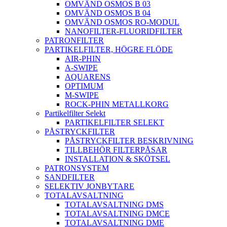
OMVÄND OSMOS B 03
OMVÄND OSMOS B 04
OMVÄND OSMOS RO-MODUL
NANOFILTER-FLUORIDFILTER
PATRONFILTER
PARTIKELFILTER, HÖGRE FLÖDE
AIR-PHIN
A-SWIPE
AQUARENS
OPTIMUM
M-SWIPE
ROCK-PHIN METALLKORG
Partikelfilter Selekt
PARTIKELFILTER SELEKT
PÅSTRYCKFILTER
PÅSTRYCKFILTER BESKRIVNING
TILLBEHÖR FILTERPÅSAR
INSTALLATION & SKÖTSEL
PATRONSYSTEM
SANDFILTER
SELEKTIV JONBYTARE
TOTALAVSALTNING
TOTALAVSALTNING DMS
TOTALAVSALTNING DMCE
TOTALAVSALTNING DME