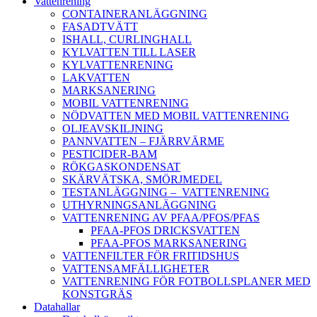
Vattenrening
CONTAINERANLÄGGNING
FASADTVÄTT
ISHALL, CURLINGHALL
KYLVATTEN TILL LASER
KYLVATTENRENING
LAKVATTEN
MARKSANERING
MOBIL VATTENRENING
NÖDVATTEN MED MOBIL VATTENRENING
OLJEAVSKILJNING
PANNVATTEN – FJÄRRVÄRME
PESTICIDER-BAM
RÖKGASKONDENSAT
SKÄRVÄTSKA, SMÖRJMEDEL
TESTANLÄGGNING – VATTENRENING
UTHYRNINGSANLÄGGNING
VATTENRENING AV PFAA/PFOS/PFAS
PFAA-PFOS DRICKSVATTEN
PFAA-PFOS MARKSANERING
VATTENFILTER FÖR FRITIDSHUS
VATTENSAMFÄLLIGHETER
VATTENRENING FÖR FOTBOLLSPLANER MED
KONSTGRÄS
Datahallar