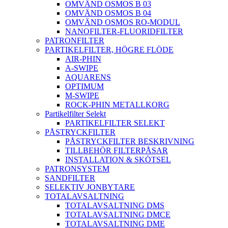
OMVÄND OSMOS B 03
OMVÄND OSMOS B 04
OMVÄND OSMOS RO-MODUL
NANOFILTER-FLUORIDFILTER
PATRONFILTER
PARTIKELFILTER, HÖGRE FLÖDE
AIR-PHIN
A-SWIPE
AQUARENS
OPTIMUM
M-SWIPE
ROCK-PHIN METALLKORG
Partikelfilter Selekt
PARTIKELFILTER SELEKT
PÅSTRYCKFILTER
PÅSTRYCKFILTER BESKRIVNING
TILLBEHÖR FILTERPÅSAR
INSTALLATION & SKÖTSEL
PATRONSYSTEM
SANDFILTER
SELEKTIV JONBYTARE
TOTALAVSALTNING
TOTALAVSALTNING DMS
TOTALAVSALTNING DMCE
TOTALAVSALTNING DME