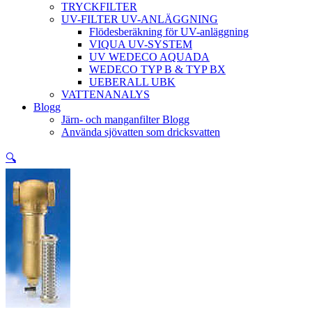
TRYCKFILTER
UV-FILTER UV-ANLÄGGNING
Flödesberäkning för UV-anläggning
VIQUA UV-SYSTEM
UV WEDECO AQUADA
WEDECO TYP B & TYP BX
UEBERALL UBK
VATTENANALYS
Blogg
Järn- och manganfilter Blogg
Använda sjövatten som dricksvatten
🔍