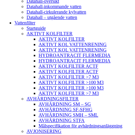
Datahall-översikt
Datahall-inkommande vatten
Datahall-cirkulerande kylvatten
Datahall – utgående vatten
Vattenfilter
Startguide
AKTIVT KOLFILTER
AKTIVT KOLFILTER
AKTIVT KOL VATTENRENING
AKTIVT KOL VATTENRENING
HYDROANTRACIT FLERMEDIA
HYDROANTRACIT FLERMEDIA
AKTIVT KOLFILTER ACTF
AKTIVT KOLFILTER ACTF
AKTIVT KOLFILTER >7 M3
AKTIVT KOLFILTER >100 M3
AKTIVT KOLFILTER >100 M3
AKTIVT KOLFILTER >7 M3
AVHÄRDNINGSFILTER
AVHÄRDNING SM – SG
AVHÄRDNING SF-SFHG
AVHÄRDNING SMH – SML
AVHÄRDNING STFA
Målspecifikation för avhärdningsanläggning
AVJONISERING