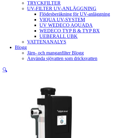
TRYCKFILTER
UV-FILTER UV-ANLÄGGNING
Flödesberäkning för UV-anläggning
VIQUA UV-SYSTEM
UV WEDECO AQUADA
WEDECO TYP B & TYP BX
UEBERALL UBK
VATTENANALYS
Blogg
Järn- och manganfilter Blogg
Använda sjövatten som dricksvatten
🔍