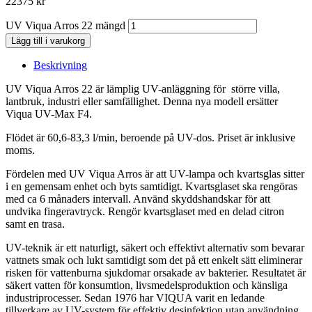
22375
kr
UV Viqua Arros 22 mängd
Lägg till i varukorg
Beskrivning
UV Viqua Arros 22 är lämplig UV-anläggning för större villa,
lantbruk, industri eller samfällighet. Denna nya modell ersätter
Viqua UV-Max F4.
Flödet är 60,6-83,3 l/min, beroende på UV-dos. Priset är inklusive
moms.
Fördelen med UV Viqua Arros är att UV-lampa och kvartsglas sitter
i en gemensam enhet och byts samtidigt. Kvartsglaset ska rengöras
med ca 6 månaders intervall. Använd skyddshandskar för att
undvika fingeravtryck. Rengör kvartsglaset med en delad citron
samt en trasa.
UV-teknik är ett naturligt, säkert och effektivt alternativ som bevarar
vattnets smak och lukt samtidigt som det på ett enkelt sätt eliminerar
risken för vattenburna sjukdomar orsakade av bakterier. Resultatet är
säkert vatten för konsumtion, livsmedelsproduktion och känsliga
industriprocesser. Sedan 1976 har VIQUA varit en ledande
tillverkare av UV-system för effektiv desinfektion utan användning