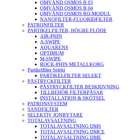
OMVÄND OSMOS B 03
OMVÄND OSMOS B 04
OMVÄND OSMOS RO-MODUL
NANOFILTER-FLUORIDFILTER
PATRONFILTER
PARTIKELFILTER, HÖGRE FLÖDE
AIR-PHIN
A-SWIPE
AQUARENS
OPTIMUM
M-SWIPE
ROCK-PHIN METALLKORG
Partikelfilter Selekt
PARTIKELFILTER SELEKT
PÅSTRYCKFILTER
PÅSTRYCKFILTER BESKRIVNING
TILLBEHÖR FILTERPÅSAR
INSTALLATION & SKÖTSEL
PATRONSYSTEM
SANDFILTER
SELEKTIV JONBYTARE
TOTALAVSALTNING
TOTALAVSALTNING DMS
TOTALAVSALTNING DMCE
TOTALAVSALTNING DME