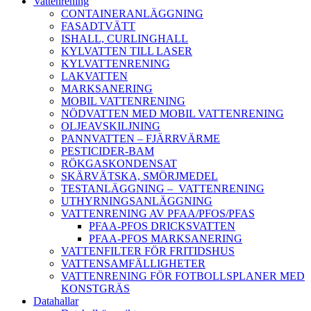
Vattenrening
CONTAINERANLÄGGNING
FASADTVÄTT
ISHALL, CURLINGHALL
KYLVATTEN TILL LASER
KYLVATTENRENING
LAKVATTEN
MARKSANERING
MOBIL VATTENRENING
NÖDVATTEN MED MOBIL VATTENRENING
OLJEAVSKILJNING
PANNVATTEN – FJÄRRVÄRME
PESTICIDER-BAM
RÖKGASKONDENSAT
SKÄRVÄTSKA, SMÖRJMEDEL
TESTANLÄGGNING – VATTENRENING
UTHYRNINGSANLÄGGNING
VATTENRENING AV PFAA/PFOS/PFAS
PFAA-PFOS DRICKSVATTEN
PFAA-PFOS MARKSANERING
VATTENFILTER FÖR FRITIDSHUS
VATTENSAMFÄLLIGHETER
VATTENRENING FÖR FOTBOLLSPLANER MED
KONSTGRÄS
Datahallar