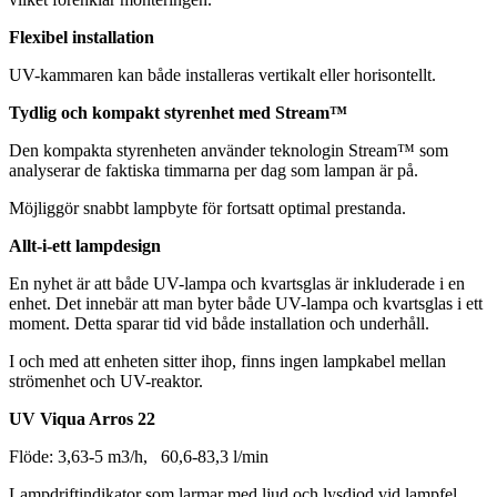
Flexibel installation
UV-kammaren kan både installeras vertikalt eller horisontellt.
Tydlig och kompakt styrenhet
med Stream™
Den kompakta styrenheten använder teknologin Stream™ som
analyserar de faktiska timmarna per dag som lampan är på.
Möjliggör snabbt lampbyte för fortsatt optimal prestanda.
Allt-i-ett lampdesign
En nyhet är att både UV-lampa och kvartsglas är inkluderade i en
enhet. Det innebär att man byter både UV-lampa och kvartsglas i ett
moment. Detta sparar tid vid både installation och underhåll.
I och med att enheten sitter ihop, finns ingen lampkabel mellan
strömenhet och UV-reaktor.
UV Viqua Arros 22
Flöde: 3,63-5 m3/h, 60,6-83,3 l/min
Lampdriftindikator som larmar med ljud och lysdiod vid lampfel.