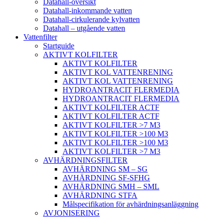
Datahall-översikt
Datahall-inkommande vatten
Datahall-cirkulerande kylvatten
Datahall – utgående vatten
Vattenfilter
Startguide
AKTIVT KOLFILTER
AKTIVT KOLFILTER
AKTIVT KOL VATTENRENING
AKTIVT KOL VATTENRENING
HYDROANTRACIT FLERMEDIA
HYDROANTRACIT FLERMEDIA
AKTIVT KOLFILTER ACTF
AKTIVT KOLFILTER ACTF
AKTIVT KOLFILTER >7 M3
AKTIVT KOLFILTER >100 M3
AKTIVT KOLFILTER >100 M3
AKTIVT KOLFILTER >7 M3
AVHÄRDNINGSFILTER
AVHÄRDNING SM – SG
AVHÄRDNING SF-SFHG
AVHÄRDNING SMH – SML
AVHÄRDNING STFA
Målspecifikation för avhärdningsanläggning
AVJONISERING