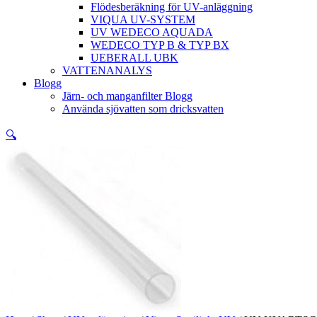
Flödesberäkning för UV-anläggning
VIQUA UV-SYSTEM
UV WEDECO AQUADA
WEDECO TYP B & TYP BX
UEBERALL UBK
VATTENANALYS
Blogg
Järn- och manganfilter Blogg
Använda sjövatten som dricksvatten
🔍