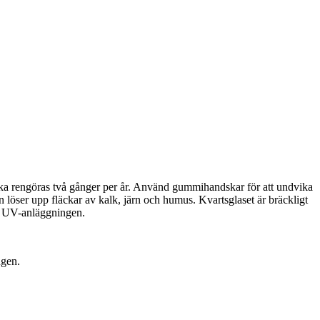
 ska rengöras två gånger per år. Använd gummihandskar för att undvika
n löser upp fläckar av kalk, järn och humus. Kvartsglaset är bräckligt
 i UV-anläggningen.
ngen.