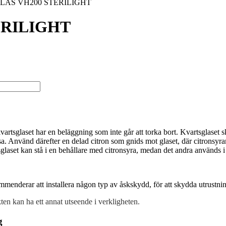
LAS VH200 STERILIGHT
ERILIGHT
artsglaset har en beläggning som inte går att torka bort. Kvartsglaset
asa. Använd därefter en delad citron som gnids mot glaset, där citronsyra
sglaset kan stå i en behållare med citronsyra, medan det andra används
ommenderar att installera någon typ av åskskydd, för att skydda utrustni
ten kan ha ett annat utseende i verkligheten.
g