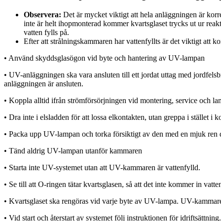
Observera:
Det är mycket viktigt att hela anläggningen är korr
inte är helt ihopmonterad kommer kvartsglaset trycks ut ur reakt
vatten fylls på.
Efter att strålningskammaren har vattenfyllts är det viktigt att ko
• Använd skyddsglasögon vid byte och hantering av UV-lampan
• UV-anläggningen ska vara ansluten till ett jordat uttag med jordfels
anläggningen är ansluten.
• Koppla alltid ifrån strömförsörjningen vid montering, service och l
• Dra inte i elsladden för att lossa elkontakten, utan greppa i stället i 
• Packa upp UV-lampan och torka försiktigt av den med en mjuk ren d
• Tänd aldrig UV-lampan utanför kammaren
• Starta inte UV-systemet utan att UV-kammaren är vattenfylld.
• Se till att O-ringen tätar kvartsglasen, så att det inte kommer in v
• Kvartsglaset ska rengöras vid varje byte av UV-lampa. UV-kammare
• Vid start och återstart av systemet följ instruktionen för idriftsätt