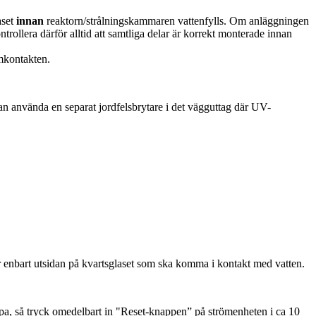
aset
innan
reaktorn/strålningskammaren vattenfylls. Om anläggningen
rollera därför alltid att samtliga delar är korrekt monterade innan
ömkontakten.
man använda en separat jordfelsbrytare i det vägguttag där UV-
 är enbart utsidan på kvartsglaset som ska komma i kontakt med vatten.
lampa, så tryck omedelbart in "Reset-knappen” på strömenheten i ca 10