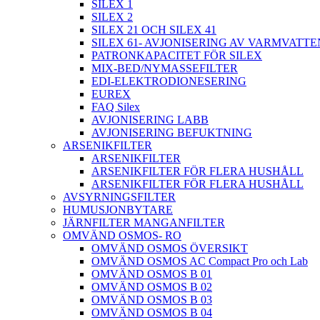
SILEX 1
SILEX 2
SILEX 21 OCH SILEX 41
SILEX 61- AVJONISERING AV VARMVATTE
PATRONKAPACITET FÖR SILEX
MIX-BED/NYMASSEFILTER
EDI-ELEKTRODIONESERING
EUREX
FAQ Silex
AVJONISERING LABB
AVJONISERING BEFUKTNING
ARSENIKFILTER
ARSENIKFILTER
ARSENIKFILTER FÖR FLERA HUSHÅLL
ARSENIKFILTER FÖR FLERA HUSHÅLL
AVSYRNINGSFILTER
HUMUSJONBYTARE
JÄRNFILTER MANGANFILTER
OMVÄND OSMOS- RO
OMVÄND OSMOS ÖVERSIKT
OMVÄND OSMOS AC Compact Pro och Lab
OMVÄND OSMOS B 01
OMVÄND OSMOS B 02
OMVÄND OSMOS B 03
OMVÄND OSMOS B 04