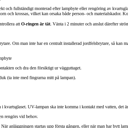
ekt och fullständigt monterad efter lampbyte eller rengöring av kvartsgl
orn och krossas, vilket kan orsaka både person- och materialskador. Kont
ntrollera att
O-ringen är tät
. Vänta i 2 minuter och anslut därefter str
brytare. Om man inte har en centralt installerad jordfelsbrytare, så kan 
ampbyte
kontakten och dra den försiktigt ur vägguttaget.
uk (ta inte med fingrarna mitt på lampan).
atten i kvartsglaset. UV-lampan ska inte komma i kontakt med vatten, det
n rengörs vid behov.
ning. När anläggningen startas upp första gången, eller när man har bytt 