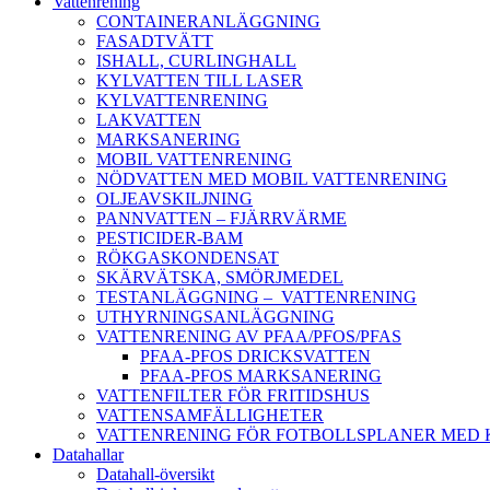
Vattenrening
CONTAINERANLÄGGNING
FASADTVÄTT
ISHALL, CURLINGHALL
KYLVATTEN TILL LASER
KYLVATTENRENING
LAKVATTEN
MARKSANERING
MOBIL VATTENRENING
NÖDVATTEN MED MOBIL VATTENRENING
OLJEAVSKILJNING
PANNVATTEN – FJÄRRVÄRME
PESTICIDER-BAM
RÖKGASKONDENSAT
SKÄRVÄTSKA, SMÖRJMEDEL
TESTANLÄGGNING – VATTENRENING
UTHYRNINGSANLÄGGNING
VATTENRENING AV PFAA/PFOS/PFAS
PFAA-PFOS DRICKSVATTEN
PFAA-PFOS MARKSANERING
VATTENFILTER FÖR FRITIDSHUS
VATTENSAMFÄLLIGHETER
VATTENRENING FÖR FOTBOLLSPLANER MED
Datahallar
Datahall-översikt