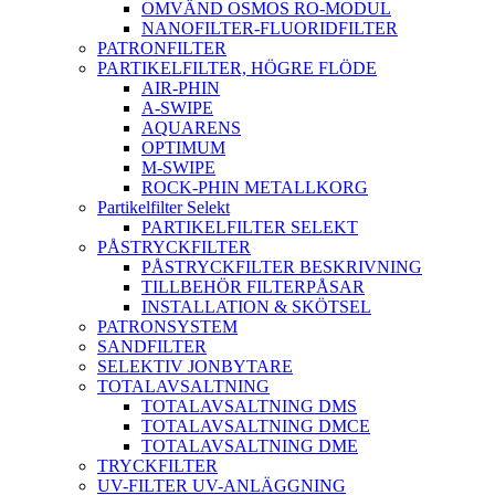
OMVÄND OSMOS RO-MODUL
NANOFILTER-FLUORIDFILTER
PATRONFILTER
PARTIKELFILTER, HÖGRE FLÖDE
AIR-PHIN
A-SWIPE
AQUARENS
OPTIMUM
M-SWIPE
ROCK-PHIN METALLKORG
Partikelfilter Selekt
PARTIKELFILTER SELEKT
PÅSTRYCKFILTER
PÅSTRYCKFILTER BESKRIVNING
TILLBEHÖR FILTERPÅSAR
INSTALLATION & SKÖTSEL
PATRONSYSTEM
SANDFILTER
SELEKTIV JONBYTARE
TOTALAVSALTNING
TOTALAVSALTNING DMS
TOTALAVSALTNING DMCE
TOTALAVSALTNING DME
TRYCKFILTER
UV-FILTER UV-ANLÄGGNING