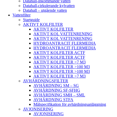
Datahall-inkommande vatten
Datahall-cirkulerande kylvatten
Datahall – utgående vatten
Vattenfilter
Startguide
AKTIVT KOLFILTER
AKTIVT KOLFILTER
AKTIVT KOL VATTENRENING
AKTIVT KOL VATTENRENING
HYDROANTRACIT FLERMEDIA
HYDROANTRACIT FLERMEDIA
AKTIVT KOLFILTER ACTF
AKTIVT KOLFILTER ACTF
AKTIVT KOLFILTER >7 M3
AKTIVT KOLFILTER >100 M3
AKTIVT KOLFILTER >100 M3
AKTIVT KOLFILTER >7 M3
AVHÄRDNINGSFILTER
AVHÄRDNING SM – SG
AVHÄRDNING SF-SFHG
AVHÄRDNING SMH – SML
AVHÄRDNING STFA
Målspecifikation för avhärdningsanläggning
AVJONISERING
AVJONISERING