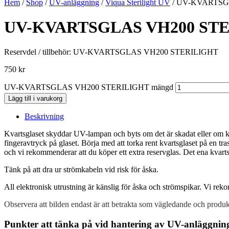
Hem
/
Shop
/
UV-anläggning
/
Viqua Sterilight UV
/ UV-KVARTSG
UV-KVARTSGLAS VH200 ST
Reservdel / tillbehör: UV-KVARTSGLAS VH200 STERILIGHT
750
kr
UV-KVARTSGLAS VH200 STERILIGHT mängd
Lägg till i varukorg
Beskrivning
Kvartsglaset skyddar UV-lampan och byts om det är skadat eller om kv
fingeravtryck på glaset. Börja med att torka rent kvartsglaset på en tr
och vi rekommenderar att du köper ett extra reservglas. Det ena kvart
Tänk på att dra ur strömkabeln vid risk för åska.
All elektronisk utrustning är känslig för åska och strömspikar. Vi rek
Observera att bilden endast är att betrakta som vägledande och produk
Punkter att tänka på vid hantering av UV-anläggnin