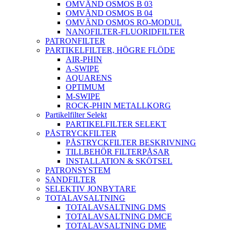
OMVÄND OSMOS B 03
OMVÄND OSMOS B 04
OMVÄND OSMOS RO-MODUL
NANOFILTER-FLUORIDFILTER
PATRONFILTER
PARTIKELFILTER, HÖGRE FLÖDE
AIR-PHIN
A-SWIPE
AQUARENS
OPTIMUM
M-SWIPE
ROCK-PHIN METALLKORG
Partikelfilter Selekt
PARTIKELFILTER SELEKT
PÅSTRYCKFILTER
PÅSTRYCKFILTER BESKRIVNING
TILLBEHÖR FILTERPÅSAR
INSTALLATION & SKÖTSEL
PATRONSYSTEM
SANDFILTER
SELEKTIV JONBYTARE
TOTALAVSALTNING
TOTALAVSALTNING DMS
TOTALAVSALTNING DMCE
TOTALAVSALTNING DME