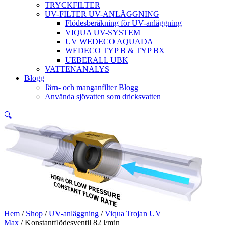
TRYCKFILTER
UV-FILTER UV-ANLÄGGNING
Flödesberäkning för UV-anläggning
VIQUA UV-SYSTEM
UV WEDECO AQUADA
WEDECO TYP B & TYP BX
UEBERALL UBK
VATTENANALYS
Blogg
Järn- och manganfilter Blogg
Använda sjövatten som dricksvatten
🔍
Hem
/
Shop
/
UV-anläggning
/
Viqua Trojan UV
Max
/ Konstantflödesventil 82 l/min