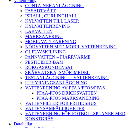
Vattenrening
CONTAINERANLÄGGNING
FASADTVÄTT
ISHALL, CURLINGHALL
KYLVATTEN TILL LASER
KYLVATTENRENING
LAKVATTEN
MARKSANERING
MOBIL VATTENRENING
NÖDVATTEN MED MOBIL VATTENRENING
OLJEAVSKILJNING
PANNVATTEN – FJÄRRVÄRME
PESTICIDER-BAM
RÖKGASKONDENSAT
SKÄRVÄTSKA, SMÖRJMEDEL
TESTANLÄGGNING – VATTENRENING
UTHYRNINGSANLÄGGNING
VATTENRENING AV PFAA/PFOS/PFAS
PFAA-PFOS DRICKSVATTEN
PFAA-PFOS MARKSANERING
VATTENFILTER FÖR FRITIDSHUS
VATTENSAMFÄLLIGHETER
VATTENRENING FÖR FOTBOLLSPLANER MED
KONSTGRÄS
Datahallar