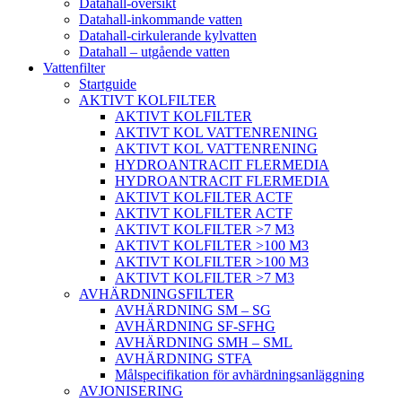
Datahall-översikt
Datahall-inkommande vatten
Datahall-cirkulerande kylvatten
Datahall – utgående vatten
Vattenfilter
Startguide
AKTIVT KOLFILTER
AKTIVT KOLFILTER
AKTIVT KOL VATTENRENING
AKTIVT KOL VATTENRENING
HYDROANTRACIT FLERMEDIA
HYDROANTRACIT FLERMEDIA
AKTIVT KOLFILTER ACTF
AKTIVT KOLFILTER ACTF
AKTIVT KOLFILTER >7 M3
AKTIVT KOLFILTER >100 M3
AKTIVT KOLFILTER >100 M3
AKTIVT KOLFILTER >7 M3
AVHÄRDNINGSFILTER
AVHÄRDNING SM – SG
AVHÄRDNING SF-SFHG
AVHÄRDNING SMH – SML
AVHÄRDNING STFA
Målspecifikation för avhärdningsanläggning
AVJONISERING