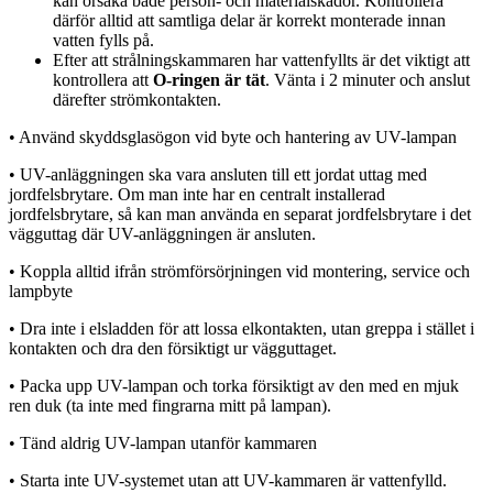
kan orsaka både person- och materialskador. Kontrollera
därför alltid att samtliga delar är korrekt monterade innan
vatten fylls på.
Efter att strålningskammaren har vattenfyllts är det viktigt att
kontrollera att
O-ringen är tät
. Vänta i 2 minuter och anslut
därefter strömkontakten.
• Använd skyddsglasögon vid byte och hantering av UV-lampan
• UV-anläggningen ska vara ansluten till ett jordat uttag med
jordfelsbrytare. Om man inte har en centralt installerad
jordfelsbrytare, så kan man använda en separat jordfelsbrytare i det
vägguttag där UV-anläggningen är ansluten.
• Koppla alltid ifrån strömförsörjningen vid montering, service och
lampbyte
• Dra inte i elsladden för att lossa elkontakten, utan greppa i stället i
kontakten och dra den försiktigt ur vägguttaget.
• Packa upp UV-lampan och torka försiktigt av den med en mjuk
ren duk (ta inte med fingrarna mitt på lampan).
• Tänd aldrig UV-lampan utanför kammaren
• Starta inte UV-systemet utan att UV-kammaren är vattenfylld.