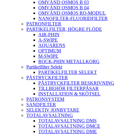
OMVÄND OSMOS B 03
OMVÄND OSMOS B 04
OMVÄND OSMOS RO-MODUL
NANOFILTER-FLUORIDFILTER
PATRONFILTER
PARTIKELFILTER, HÖGRE FLÖDE
AIR-PHIN
A-SWIPE
AQUARENS
OPTIMUM
M-SWIPE
ROCK-PHIN METALLKORG
Partikelfilter Selekt
PARTIKELFILTER SELEKT
PÅSTRYCKFILTER
PÅSTRYCKFILTER BESKRIVNING
TILLBEHÖR FILTERPÅSAR
INSTALLATION & SKÖTSEL
PATRONSYSTEM
SANDFILTER
SELEKTIV JONBYTARE
TOTALAVSALTNING
TOTALAVSALTNING DMS
TOTALAVSALTNING DMCE
TOTALAVSALTNING DME