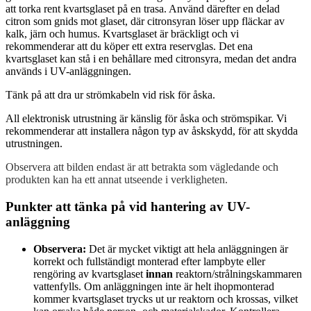
att torka rent kvartsglaset på en trasa. Använd därefter en delad
citron som gnids mot glaset, där citronsyran löser upp fläckar av
kalk, järn och humus. Kvartsglaset är bräckligt och vi
rekommenderar att du köper ett extra reservglas. Det ena
kvartsglaset kan stå i en behållare med citronsyra, medan det andra
används i UV-anläggningen.
Tänk på att dra ur strömkabeln vid risk för åska.
All elektronisk utrustning är känslig för åska och strömspikar. Vi
rekommenderar att installera någon typ av åskskydd, för att skydda
utrustningen.
Observera att bilden endast är att betrakta som vägledande och
produkten kan ha ett annat utseende i verkligheten.
Punkter att tänka på vid hantering av UV-
anläggning
Observera:
Det är mycket viktigt att hela anläggningen är
korrekt och fullständigt monterad efter lampbyte eller
rengöring av kvartsglaset
innan
reaktorn/strålningskammaren
vattenfylls. Om anläggningen inte är helt ihopmonterad
kommer kvartsglaset trycks ut ur reaktorn och krossas, vilket