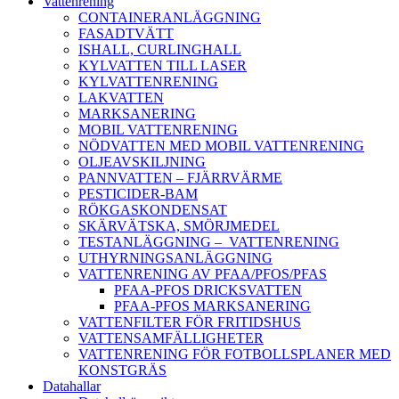
Vattenrening
CONTAINERANLÄGGNING
FASADTVÄTT
ISHALL, CURLINGHALL
KYLVATTEN TILL LASER
KYLVATTENRENING
LAKVATTEN
MARKSANERING
MOBIL VATTENRENING
NÖDVATTEN MED MOBIL VATTENRENING
OLJEAVSKILJNING
PANNVATTEN – FJÄRRVÄRME
PESTICIDER-BAM
RÖKGASKONDENSAT
SKÄRVÄTSKA, SMÖRJMEDEL
TESTANLÄGGNING – VATTENRENING
UTHYRNINGSANLÄGGNING
VATTENRENING AV PFAA/PFOS/PFAS
PFAA-PFOS DRICKSVATTEN
PFAA-PFOS MARKSANERING
VATTENFILTER FÖR FRITIDSHUS
VATTENSAMFÄLLIGHETER
VATTENRENING FÖR FOTBOLLSPLANER MED
KONSTGRÄS
Datahallar