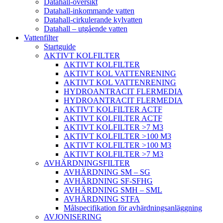
Datahall-översikt
Datahall-inkommande vatten
Datahall-cirkulerande kylvatten
Datahall – utgående vatten
Vattenfilter
Startguide
AKTIVT KOLFILTER
AKTIVT KOLFILTER
AKTIVT KOL VATTENRENING
AKTIVT KOL VATTENRENING
HYDROANTRACIT FLERMEDIA
HYDROANTRACIT FLERMEDIA
AKTIVT KOLFILTER ACTF
AKTIVT KOLFILTER ACTF
AKTIVT KOLFILTER >7 M3
AKTIVT KOLFILTER >100 M3
AKTIVT KOLFILTER >100 M3
AKTIVT KOLFILTER >7 M3
AVHÄRDNINGSFILTER
AVHÄRDNING SM – SG
AVHÄRDNING SF-SFHG
AVHÄRDNING SMH – SML
AVHÄRDNING STFA
Målspecifikation för avhärdningsanläggning
AVJONISERING