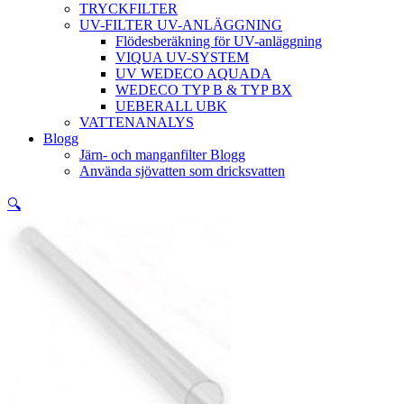
TRYCKFILTER
UV-FILTER UV-ANLÄGGNING
Flödesberäkning för UV-anläggning
VIQUA UV-SYSTEM
UV WEDECO AQUADA
WEDECO TYP B & TYP BX
UEBERALL UBK
VATTENANALYS
Blogg
Järn- och manganfilter Blogg
Använda sjövatten som dricksvatten
🔍